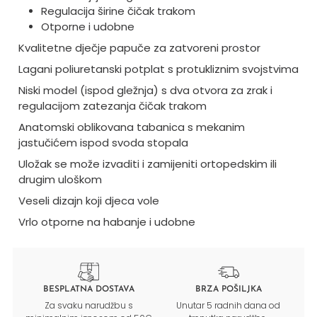
Regulacija širine čičak trakom
Otporne i udobne
Kvalitetne dječje papuče za zatvoreni prostor
Lagani poliuretanski potplat s protukliznim svojstvima
Niski model (ispod gležnja) s dva otvora za zrak i
regulacijom zatezanja čičak trakom
Anatomski oblikovana tabanica s mekanim
jastučićem ispod svoda stopala
Uložak se može izvaditi i zamijeniti ortopedskim ili
drugim uloškom
Veseli dizajn koji djeca vole
Vrlo otporne na habanje i udobne
BESPLATNA DOSTAVA
BRZA POŠILJKA
Za svaku narudžbu s
Unutar 5 radnih dana od