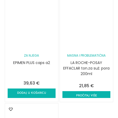
ZA NJEGA
MASNA I PROBLEMATIČNA
EPIMEN PLUS caps a2
LA ROCHE-POSAY
EFFACLAR ton.za suž. pora
200ml
39,63
€
21,85
€
DODAJ U KOŠARICU
PROČITAJ VIŠE