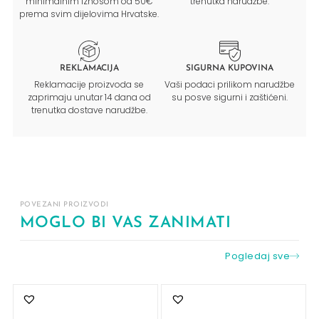
minimalnim iznosom od 50€
trenutka narudžbe.
prema svim dijelovima Hrvatske.
REKLAMACIJA
SIGURNA KUPOVINA
Reklamacije proizvoda se
Vaši podaci prilikom narudžbe
zaprimaju unutar 14 dana od
su posve sigurni i zaštićeni.
trenutka dostave narudžbe.
POVEZANI PROIZVODI
MOGLO BI VAS ZANIMATI
Pogledaj sve