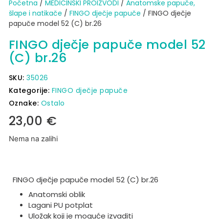
Početna
/
MEDICINSKI PROIZVODI
/
Anatomske papuče,
šlape i natikače
/
FINGO dječje papuče
/ FINGO dječje
papuče model 52 (C) br.26
FINGO dječje papuče model 52
(C) br.26
SKU:
35026
Kategorije:
FINGO dječje papuče
Oznake:
Ostalo
23,00
€
Nema na zalihi
FINGO dječje papuče model 52 (C) br.26
Anatomski oblik
Lagani PU potplat
Uložak koji je moguće izvaditi