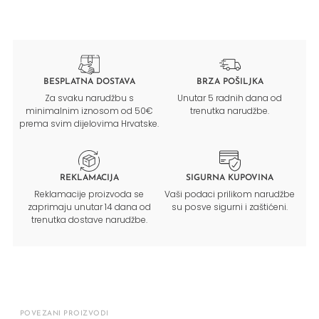
BESPLATNA DOSTAVA
BRZA POŠILJKA
Za svaku narudžbu s
Unutar 5 radnih dana od
minimalnim iznosom od 50€
trenutka narudžbe.
prema svim dijelovima Hrvatske.
REKLAMACIJA
SIGURNA KUPOVINA
Reklamacije proizvoda se
Vaši podaci prilikom narudžbe
zaprimaju unutar 14 dana od
su posve sigurni i zaštićeni.
trenutka dostave narudžbe.
POVEZANI PROIZVODI