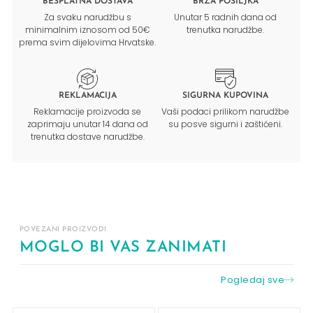
BESPLATNA DOSTAVA
BRZA POŠILJKA
Za svaku narudžbu s
Unutar 5 radnih dana od
minimalnim iznosom od 50€
trenutka narudžbe.
prema svim dijelovima Hrvatske.
REKLAMACIJA
SIGURNA KUPOVINA
Reklamacije proizvoda se
Vaši podaci prilikom narudžbe
zaprimaju unutar 14 dana od
su posve sigurni i zaštićeni.
trenutka dostave narudžbe.
POVEZANI PROIZVODI
MOGLO BI VAS ZANIMATI
Pogledaj sve