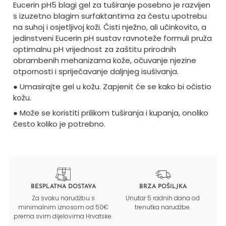
Eucerin pH5 blagi gel za tuširanje posebno je razvijen
s izuzetno blagim surfaktantima za čestu upotrebu
na suhoj i osjetljivoj koži. Čisti nježno, ali učinkovito, a
jedinstveni Eucerin pH sustav ravnoteže formuli pruža
optimalnu pH vrijednost za zaštitu prirodnih
obrambenih mehanizama kože, očuvanje njezine
otpornosti i spriječavanje daljnjeg isušivanja.
● Umasirajte gel u kožu. Zapjenit će se kako bi očistio
kožu.
● Može se koristiti prilikom tuširanja i kupanja, onoliko
često koliko je potrebno.
BESPLATNA DOSTAVA
BRZA POŠILJKA
Za svaku narudžbu s
Unutar 5 radnih dana od
minimalnim iznosom od 50€
trenutka narudžbe.
prema svim dijelovima Hrvatske.