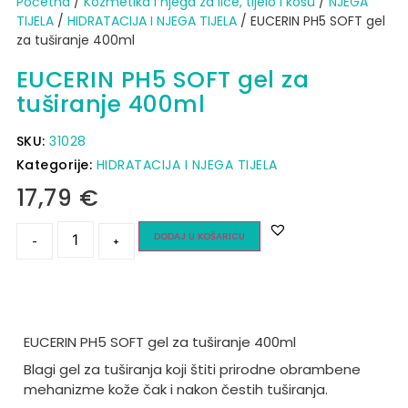
Početna
/
Kozmetika i njega za lice, tijelo i kosu
/
NJEGA
TIJELA
/
HIDRATACIJA I NJEGA TIJELA
/ EUCERIN PH5 SOFT gel
za tuširanje 400ml
EUCERIN PH5 SOFT gel za
tuširanje 400ml
SKU:
31028
Kategorije:
HIDRATACIJA I NJEGA TIJELA
17,79
€
DODAJ U KOŠARICU
-
+
EUCERIN PH5 SOFT gel za tuširanje 400ml
Blagi gel za tuširanja koji štiti prirodne obrambene
mehanizme kože čak i nakon čestih tuširanja.