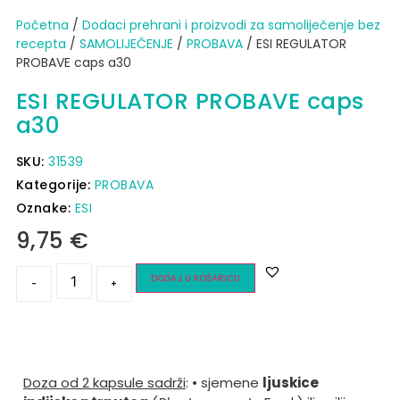
Početna
/
Dodaci prehrani i proizvodi za samoliječenje bez
recepta
/
SAMOLIJEČENJE
/
PROBAVA
/ ESI REGULATOR
PROBAVE caps a30
ESI REGULATOR PROBAVE caps
a30
SKU:
31539
Kategorije:
PROBAVA
Oznake:
ESI
9,75
€
DODAJ U KOŠARICU
-
+
Doza od 2 kapsule sadrži
:
• sjemene
ljuskice