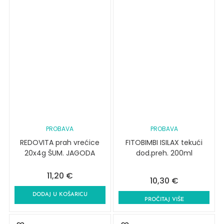
PROBAVA
PROBAVA
REDOVITA prah vrećice
FITOBIMBI ISILAX tekući
20x4g ŠUM. JAGODA
dod.preh. 200ml
11,20
€
10,30
€
DODAJ U KOŠARICU
PROČITAJ VIŠE