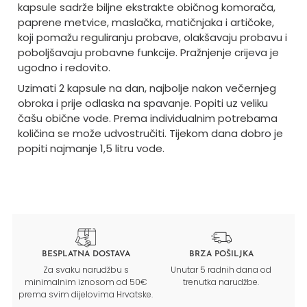
kapsule sadrže biljne ekstrakte običnog komorača,
paprene metvice, maslačka, matičnjaka i artičoke,
koji pomažu reguliranju probave, olakšavaju probavu i
poboljšavaju probavne funkcije. Pražnjenje crijeva je
ugodno i redovito.
Uzimati 2 kapsule na dan, najbolje nakon večernjeg
obroka i prije odlaska na spavanje. Popiti uz veliku
čašu obične vode.
Prema individualnim potrebama
količina se može udvostručiti. Tijekom dana dobro je
popiti najmanje 1,5 litru vode.
BESPLATNA DOSTAVA
BRZA POŠILJKA
Za svaku narudžbu s
Unutar 5 radnih dana od
minimalnim iznosom od 50€
trenutka narudžbe.
prema svim dijelovima Hrvatske.