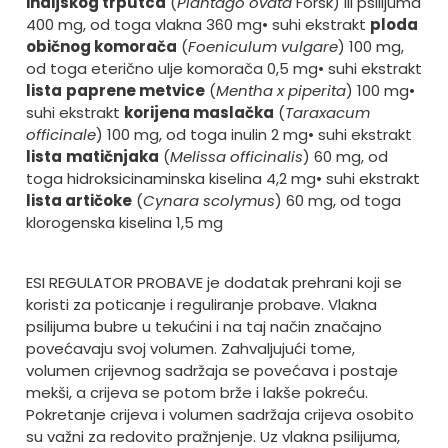
indijskog trputca
(
Plantago
ovata
Forsk) ili psilijuma
400 mg, od toga vlakna 360 mg
• suhi ekstrakt
ploda
običnog komorača
(
Foeniculum
vulgare
) 100 mg,
od toga eterično ulje komorača 0,5 mg
• suhi ekstrakt
lista
paprene metvice
(
Mentha x piperita
) 100 mg
•
suhi ekstrakt
korijena maslačka
(
Taraxacum
officinale
) 100 mg, od toga inulin 2 mg
• suhi ekstrakt
lista
matičnjaka
(
Melissa officinalis
) 60 mg, od
toga hidroksicinaminska kiselina 4,2 mg
• suhi ekstrakt
lista artičoke
(
Cynara
scolymus
) 60 mg, od toga
klorogenska kiselina 1,5 mg
ESI REGULATOR PROBAVE je dodatak prehrani koji se
koristi za poticanje i reguliranje probave. Vlakna
psilijuma bubre u tekućini i na taj način značajno
povećavaju svoj volumen. Zahvaljujući tome,
volumen crijevnog sadržaja se povećava i postaje
mekši, a crijeva se potom brže i lakše pokreću.
Pokretanje crijeva i volumen sadržaja crijeva osobito
su važni za redovito pražnjenje. Uz vlakna psilijuma,