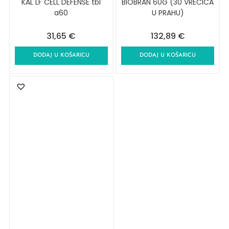
KAL LF CELL DEFENSE tbl
BIOBRAN 60G (30 VREĆICA
a60
U PRAHU)
31,65
€
132,89
€
DODAJ U KOŠARICU
DODAJ U KOŠARICU