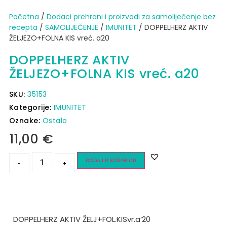
Početna
/
Dodaci prehrani i proizvodi za samoliječenje bez
recepta
/
SAMOLIJEČENJE
/
IMUNITET
/ DOPPELHERZ AKTIV
ŽELJEZO+FOLNA KIS vreć. a20
DOPPELHERZ AKTIV
ŽELJEZO+FOLNA KIS vreć. a20
SKU:
35153
Kategorije:
IMUNITET
Oznake:
Ostalo
11,00
€
DODAJ U KOŠARICU
-
+
DOPPELHERZ AKTIV ŽELJ+FOL.KISvr.a’20