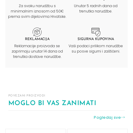
Za svaku narudžbu s
Unutar 5 radnih dana od
minimalnim iznosom od 50€
trenutka narudžbe.
prema svim dijelovima Hrvatske.
REKLAMACIJA
SIGURNA KUPOVINA
Reklamacije proizvoda se
Vaši podaci prilikom narudžbe
zaprimaju unutar 14 dana od
su posve sigurni i zaštićeni.
trenutka dostave narudžbe.
POVEZANI PROIZVODI
MOGLO BI VAS ZANIMATI
Pogledaj sve