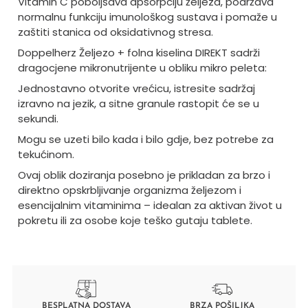
Vitamin C poboljšava apsorpciju željeza, podržava
normalnu funkciju imunološkog sustava i pomaže u
zaštiti stanica od oksidativnog stresa.
Doppelherz Željezo + folna kiselina DIREKT sadrži
dragocjene mikronutrijente u obliku mikro peleta:
Jednostavno otvorite vrećicu, istresite sadržaj
izravno na jezik, a sitne granule rastopit će se u
sekundi.
Mogu se uzeti bilo kada i bilo gdje, bez potrebe za
tekućinom.
Ovaj oblik doziranja posebno je prikladan za brzo i
direktno opskrbljivanje organizma željezom i
esencijalnim vitaminima – idealan za aktivan život u
pokretu ili za osobe koje teško gutaju tablete.
BESPLATNA DOSTAVA
BRZA POŠILJKA