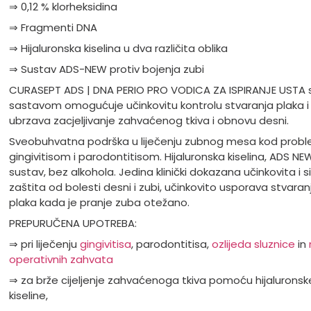
⇒
0,12 % klorheksidina
⇒
Fragmenti DNA
⇒
Hijaluronska kiselina u dva razli
č
ita oblika
⇒
Sustav ADS-NEW protiv bojenja zubi
CURASEPT ADS | DNA PERIO PRO VODICA ZA ISPIRANJE USTA 
sastavom omogućuje učinkovitu kontrolu stvaranja plaka i
ubrzava zacjeljivanje zahvaćenog tkiva i obnovu desni.
Sveobuhvatna podrška u liječenju zubnog mesa kod prob
gingivitisom i parodontitisom. Hijaluronska kiselina, ADS NE
sustav, bez alkohola. Jedina klinički dokazana učinkovita i s
zaštita od bolesti desni i zubi, učinkovito usporava stvaran
plaka kada je pranje zuba otežano.
PREPURUČENA UPOTREBA:
⇒
pri lije
č
enju
gingivitisa
, parodontitisa,
ozlijeda sluznice
in
operativnih zahvata
⇒
za br
ž
e cijeljenje zahva
ć
enoga tkiva pomo
ć
u hijaluronsk
kiseline,