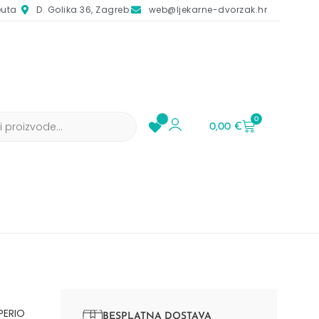
euta
D. Golika 36, Zagreb
web@ljekarne-dvorzak.hr
0
0,00
€
PERIO
BESPLATNA DOSTAVA