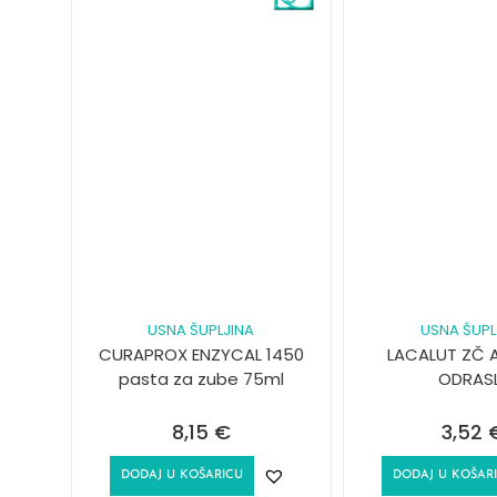
USNA ŠUPLJINA
USNA ŠUPL
CURAPROX ENZYCAL 1450
LACALUT ZČ A
pasta za zube 75ml
ODRAS
8,15
€
3,52
DODAJ U KOŠARICU
DODAJ U KOŠAR