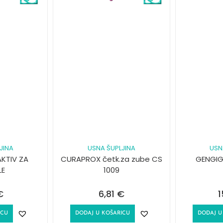
JINA
USNA ŠUPLJINA
USN
KTIV ZA
CURAPROX četk.za zube CS
GENGIG
LE
1009
€
6,81
€
1
ICU
DODAJ U KOŠARICU
DODAJ U