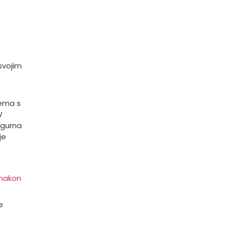
svojim
lema s
W
igurna
je
nakon
e