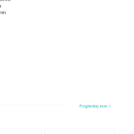
a
min
Pogledaj sve