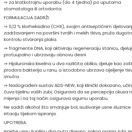
⇒
za kratkotrajnu uporabu (do 4 tjedna) po uputama
stomatologa ili ortodonta.
FORMULACIJA SADRŽI:
⇒
0,12 % klorheksidina (CHX), svojim antiseptičnim djelovan
zadržavanjem na površini tvrdih i mekih tkiva, pruža dugotr
kontrolu stvaranja plaka.
⇒
fragmente DNA, koji aktiviraju regeneraciju stanicu, djeluj
protuupalno i ubrzavaju obnovu desni
⇒
Hijaluronska kiselina u dva različita oblika, djeluje kao zaš
prodora bakterija u ranu, a istodobno ubrzava cijeljenje tki
iznutra.
⇒
Nadograđeni sustav ADS-NEW, koji klinički dokazano, učin
čuva bjelinu vaših zubi, Osigurava da se percepcija okusa 
mijenja i na taj način osigurava sigurnu uporabu.
Ne sadrži alkohol što smanjuje bol, isušivanje usne sluznice 
iritaciju tijekom ispiranja.
UPOTREBA:
Ispirite usnu šupljinu dva puta dnevno, nakon pranja zubi. Is