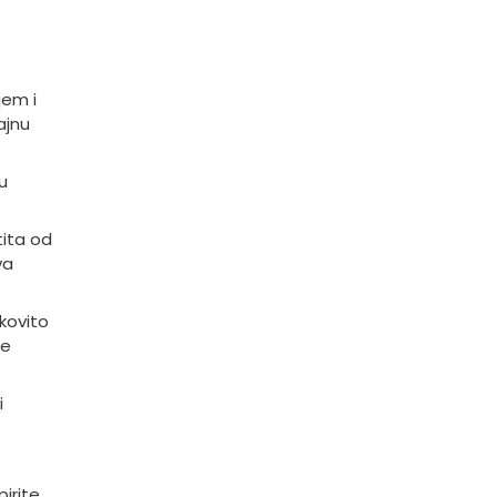
jem i
ajnu
u
tita od
va
kovito
ne
i
pirite