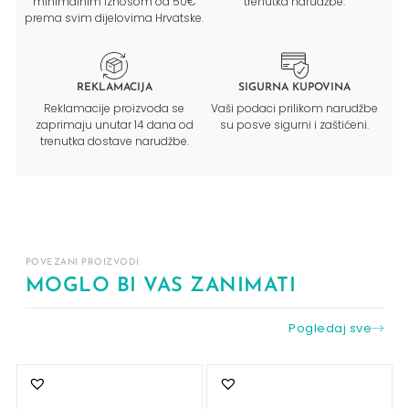
minimalnim iznosom od 50€
trenutka narudžbe.
prema svim dijelovima Hrvatske.
REKLAMACIJA
SIGURNA KUPOVINA
Reklamacije proizvoda se
Vaši podaci prilikom narudžbe
zaprimaju unutar 14 dana od
su posve sigurni i zaštićeni.
trenutka dostave narudžbe.
POVEZANI PROIZVODI
MOGLO BI VAS ZANIMATI
Pogledaj sve