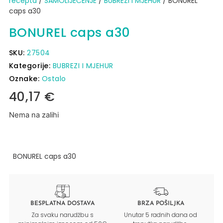
recepta
/
SAMOLIJEČENJE
/
BUBREZI I MJEHUR
/ BONUREL
caps a30
BONUREL caps a30
SKU:
27504
Kategorije:
BUBREZI I MJEHUR
Oznake:
Ostalo
40,17
€
Nema na zalihi
BONUREL caps a30
BESPLATNA DOSTAVA
BRZA POŠILJKA
Za svaku narudžbu s
Unutar 5 radnih dana od