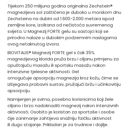
Tijekom 250 milijuna godina originalna Zechstein®
magnezijeva sol zaštićena je duboko u morskom dnu
Zechsteina na dubini od 1.600-2.000 metara ispod
zemljine kore, izolirana od nečistoća suvremenog
svijeta. U Magnezij FORTE gelu su sastojci koji se
prirodno nalaze u dubokim podzemnim naslagama
ovog netaknutog izvora.
BIOVITALIS® Magnezij FORTE gel s čak 35%
magnezijevog klorida pruža brzu i ciljanu primjenu za
opuštajuću masažu ili sportsku masažu nakon
intenzivne tjelesne aktivnosti. Gel
omogućuje apsorpciju magnezija kroz kožu, čime se
izbjegava probavni sustav, pružajući bržu i učinkovitiju
apsorpciju.
Namijenjen je svima, posebno korisnicima koji žele
ciljano i brzo nadoknaditi magnezij nakon intenzivnih
aktivnosti. Osobito je koristan za sportaše i osobe
čije zanimanje zahtijeva snažniju fizičku aktivnost
ili dugo stajanje. Prikladan je za trudnice i dojilje.