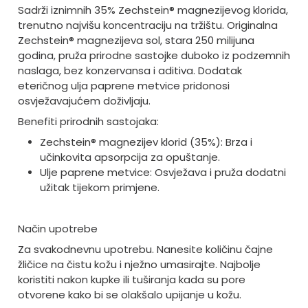
Sadrži iznimnih 35% Zechstein® magnezijevog klorida,
trenutno najvišu koncentraciju na tržištu. Originalna
Zechstein® magnezijeva sol, stara 250 milijuna
godina, pruža prirodne sastojke duboko iz podzemnih
naslaga, bez konzervansa i aditiva. Dodatak
eteričnog ulja paprene metvice pridonosi
osvježavajućem doživljaju.
Benefiti prirodnih sastojaka:
Zechstein® magnezijev klorid (35%): Brza i
učinkovita apsorpcija za opuštanje.
Ulje paprene metvice: Osvježava i pruža dodatni
užitak tijekom primjene.
Način upotrebe
Za svakodnevnu upotrebu. Nanesite količinu čajne
žličice na čistu kožu i nježno umasirajte. Najbolje
koristiti nakon kupke ili tuširanja kada su pore
otvorene kako bi se olakšalo upijanje u kožu.