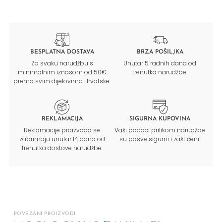
BESPLATNA DOSTAVA
BRZA POŠILJKA
Za svaku narudžbu s
Unutar 5 radnih dana od
minimalnim iznosom od 50€
trenutka narudžbe.
prema svim dijelovima Hrvatske.
REKLAMACIJA
SIGURNA KUPOVINA
Reklamacije proizvoda se
Vaši podaci prilikom narudžbe
zaprimaju unutar 14 dana od
su posve sigurni i zaštićeni.
trenutka dostave narudžbe.
POVEZANI PROIZVODI