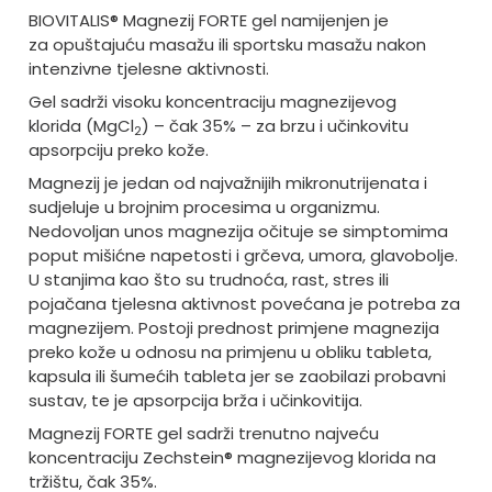
BIOVITALIS® Magnezij FORTE gel namijenjen je
za opuštajuću masažu ili sportsku masažu nakon
intenzivne tjelesne aktivnosti.
Gel sadrži visoku koncentraciju magnezijevog
klorida (MgCl
) – čak 35% – za brzu i učinkovitu
2
apsorpciju preko kože.
Magnezij je jedan od najvažnijih mikronutrijenata i
sudjeluje u brojnim procesima u organizmu.
Nedovoljan unos magnezija očituje se simptomima
poput mišićne napetosti i grčeva, umora, glavobolje.
U stanjima kao što su trudnoća, rast, stres ili
pojačana tjelesna aktivnost povećana je potreba za
magnezijem. Postoji prednost primjene magnezija
preko kože u odnosu na primjenu u obliku tableta,
kapsula ili šumećih tableta jer se zaobilazi probavni
sustav, te je apsorpcija brža i učinkovitija.
Magnezij FORTE gel sadrži trenutno najveću
koncentraciju Zechstein® magnezijevog klorida na
tržištu, čak 35%.