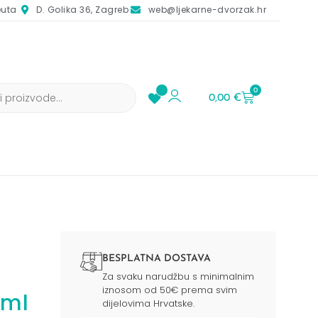
euta
D. Golika 36, Zagreb
web@ljekarne-dvorzak.hr
0
0,00
€
BESPLATNA DOSTAVA
Za svaku narudžbu s minimalnim
iznosom od 50€ prema svim
0ml
dijelovima Hrvatske.