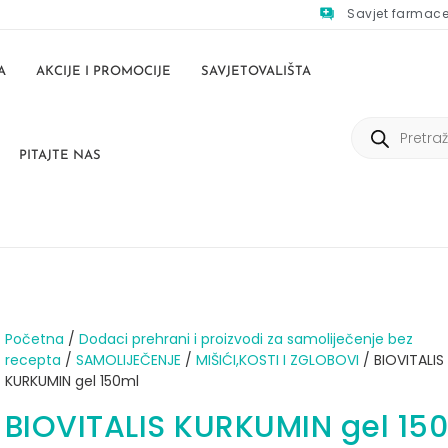
Savjet farmac
A
AKCIJE I PROMOCIJE
SAVJETOVALIŠTA
PITAJTE NAS
Početna
/
Dodaci prehrani i proizvodi za samoliječenje bez
recepta
/
SAMOLIJEČENJE
/
MIŠIĆI,KOSTI I ZGLOBOVI
/ BIOVITALIS
KURKUMIN gel 150ml
BIOVITALIS KURKUMIN gel 15