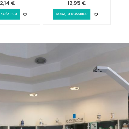
2,14
€
12,95
€
 KOŠARICU
DODAJ U KOŠARICU