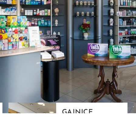
GAJNICE
Gandhijeva 3, Zagreb
01/3461-431