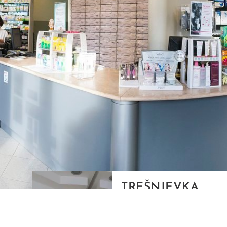
TREŠNJEVKA
Selska cesta 153, Zagreb
01/3022-794