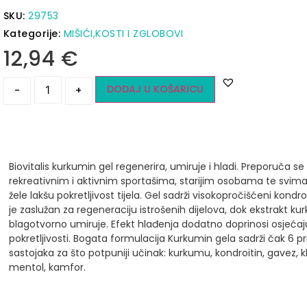
SKU:
29753
Kategorije:
MIŠIĆI,KOSTI I ZGLOBOVI
12,94
€
DODAJ U KOŠARICU
-
+
Biovitalis kurkumin gel regenerira, umiruje i hladi.
Preporuča se
rekreativnim i aktivnim sportašima, starijim osobama te svima
žele lakšu pokretljivost tijela. Gel sadrži visokopročišćeni kondroi
je zaslužan za regeneraciju istrošenih dijelova, dok ekstrakt k
blagotvorno umiruje. Efekt hlađenja dodatno doprinosi osjećaj
pokretljivosti.
Bogata formulacija Kurkumin gela sadrži čak 6 pr
sastojaka za što potpuniji učinak: kurkumu, kondroitin, gavez, kl
mentol, kamfor.