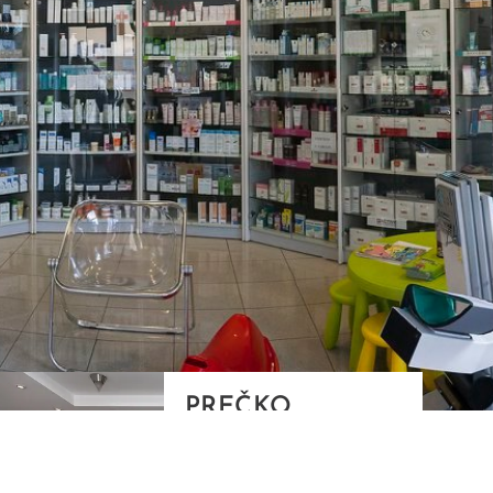
PREČKO
Slavenskog 6, Zagreb
01/3885-672