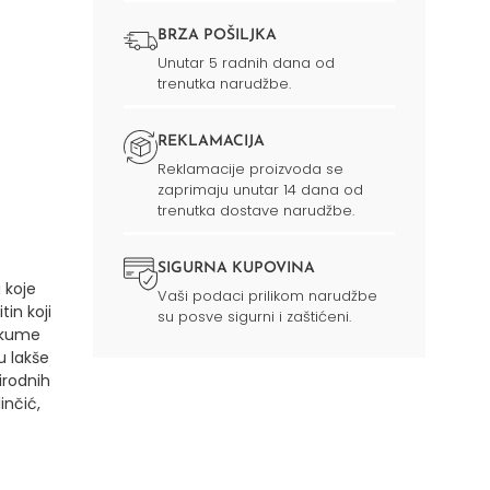
BRZA POŠILJKA
Unutar 5 radnih dana od
trenutka narudžbe.
REKLAMACIJA
Reklamacije proizvoda se
zaprimaju unutar 14 dana od
trenutka dostave narudžbe.
SIGURNA KUPOVINA
 koje
Vaši podaci prilikom narudžbe
tin koji
su posve sigurni i zaštićeni.
urkume
u lakše
irodnih
inčić,