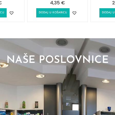
€
4,35
€
2
ICU
DODAJ U KOŠARICU
DODAJ U
NAŠE POSLOVNICE