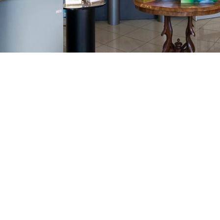
GAJNICE
Gandhijeva 3, Zagreb
01/3461-431
098/452-128
gajnice@ljekarne-
dvorzak.hr
PON - PET
07:00 - 20:00