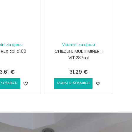
ini za djecu
Vitamini za djecu
REX tbl a100
CHILDLIFE MULTI MINER. I
VIT.237ml
13,61
€
31,29
€
 KOŠARICU
DODAJ U KOŠARICU