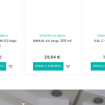
 djecu
Vitamini za djecu
Vitam
IN D3 kapi
IMMUN 44 sirup 300 ml
KAL C-
l
€
29,94
€
ICU
DODAJ U KOŠARICU
DODAJ U