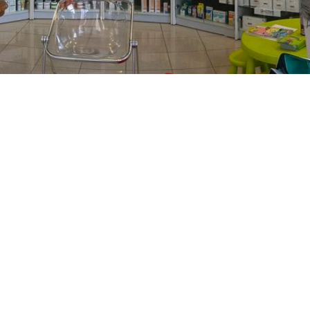
PREČKO
Slavenskog 6, Zagreb
01/3885-672
099/2681-389
precko@ljekarne-
dvorzak.hr
PON - PET
07:00 - 20:00