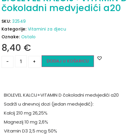
čokoladni medvjedići a20
SKU:
32549
Kategorije:
Vitamini za djecu
Oznake:
Ostalo
8,40
€
DODAJ U KOŠARICU
-
+
BIOLEVEL KALCIJ+VITAMIN D čokoladni medvjedići a20
Sadrži u dnevnoj dozi (jedan medvjedić):
Kalcij 210 mg 26,25%
Magnezij 10 mg 2,6%
Vitamin D3 2,5 mcg 50%