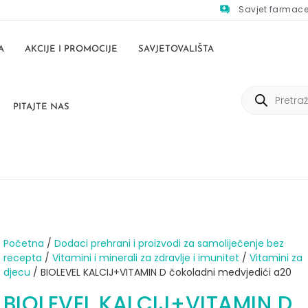
Savjet farmac
A
AKCIJE I PROMOCIJE
SAVJETOVALIŠTA
PITAJTE NAS
Početna
/
Dodaci prehrani i proizvodi za samoliječenje bez
recepta
/
Vitamini i minerali za zdravlje i imunitet
/
Vitamini za
djecu
/ BIOLEVEL KALCIJ+VITAMIN D čokoladni medvjedići a20
BIOLEVEL KALCIJ+VITAMIN D