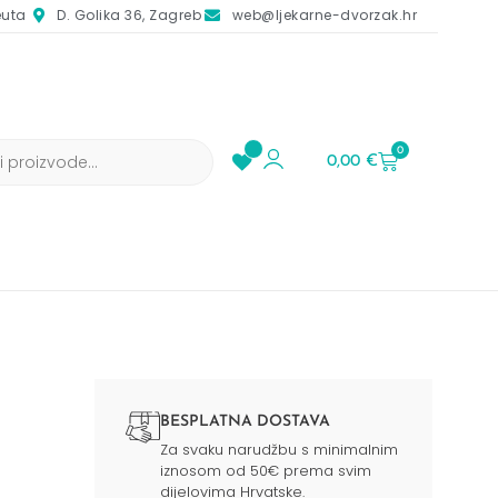
euta
D. Golika 36, Zagreb
web@ljekarne-dvorzak.hr
0
0,00
€
BESPLATNA DOSTAVA
Za svaku narudžbu s minimalnim
iznosom od 50€ prema svim
dijelovima Hrvatske.