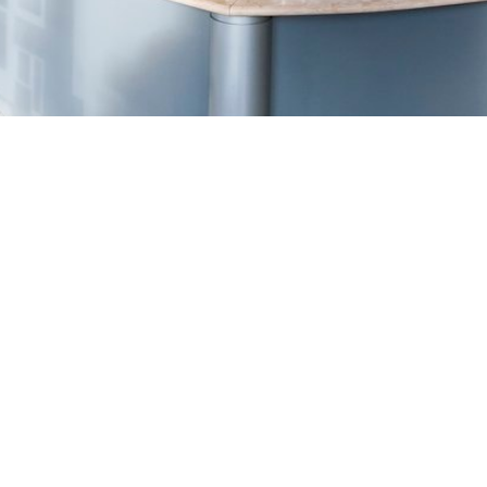
TREŠNJEVKA
Selska cesta 153, Zagreb
01/3022-794
099/2681-387
selska@ljekarne-
dvorzak.hr
PON - PET
07:00 - 20:00