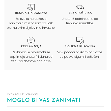
BESPLATNA DOSTAVA
BRZA POŠILJKA
Za svaku narudžbu s
Unutar 5 radnih dana od
minimalnim iznosom od 50€
trenutka narudžbe.
prema svim dijelovima Hrvatske.
REKLAMACIJA
SIGURNA KUPOVINA
Reklamacije proizvoda se
Vaši podaci prilikom narudžbe
zaprimaju unutar 14 dana od
su posve sigurni i zaštićeni.
trenutka dostave narudžbe.
POVEZANI PROIZVODI
MOGLO BI VAS ZANIMATI