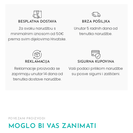
BESPLATNA DOSTAVA
BRZA POŠILJKA
Za svaku narudžbu s
Unutar 5 radnih dana od
minimalnim iznosom od 50€
trenutka narudžbe.
prema svim dijelovima Hrvatske.
REKLAMACIJA
SIGURNA KUPOVINA
Reklamacije proizvoda se
Vaši podaci prilikom narudžbe
zaprimaju unutar 14 dana od
su posve sigurni i zaštićeni.
trenutka dostave narudžbe.
POVEZANI PROIZVODI
MOGLO BI VAS ZANIMATI