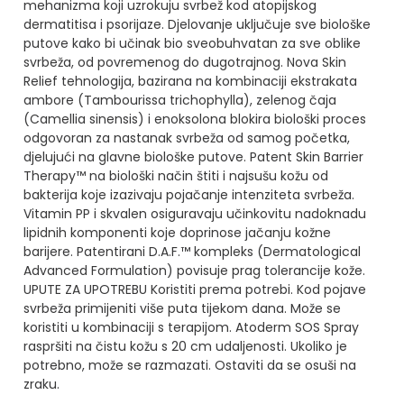
mehanizma koji uzrokuju svrbež kod atopijskog
dermatitisa i psorijaze.
Djelovanje uključuje sve biološke
putove kako bi učinak bio sveobuhvatan za sve oblike
svrbeža, od povremenog do dugotrajnog.
Nova Skin
Relief tehnologija, bazirana na kombinaciji ekstrakata
ambore (Tambourissa trichophylla), zelenog čaja
(Camellia sinensis) i enoksolona blokira biološki proces
odgovoran za nastanak svrbeža od samog početka,
djelujući na glavne biološke putove.
Patent Skin Barrier
Therapy™ na biološki način štiti i najsušu kožu od
bakterija koje izazivaju pojačanje intenziteta svrbeža.
Vitamin PP i skvalen osiguravaju učinkovitu nadoknadu
lipidnih komponenti koje doprinose jačanju kožne
barijere.
Patentirani D.A.F.™ kompleks (Dermatological
Advanced Formulation) povisuje prag tolerancije kože.
UPUTE ZA UPOTREBU
Koristiti prema potrebi.
Kod pojave
svrbeža primijeniti više puta tijekom dana.
Može se
koristiti u kombinaciji s terapijom.
Atoderm SOS Spray
raspršiti na čistu kožu s 20 cm udaljenosti.
Ukoliko je
potrebno, može se razmazati.
Ostaviti da se osuši na
zraku.