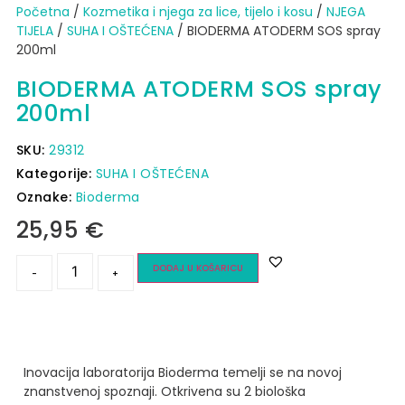
Početna
/
Kozmetika i njega za lice, tijelo i kosu
/
NJEGA
TIJELA
/
SUHA I OŠTEĆENA
/ BIODERMA ATODERM SOS spray
200ml
BIODERMA ATODERM SOS spray
200ml
SKU:
29312
Kategorije:
SUHA I OŠTEĆENA
Oznake:
Bioderma
25,95
€
DODAJ U KOŠARICU
-
+
Inovacija laboratorija Bioderma temelji se na novoj
znanstvenoj spoznaji. Otkrivena su 2 biološka