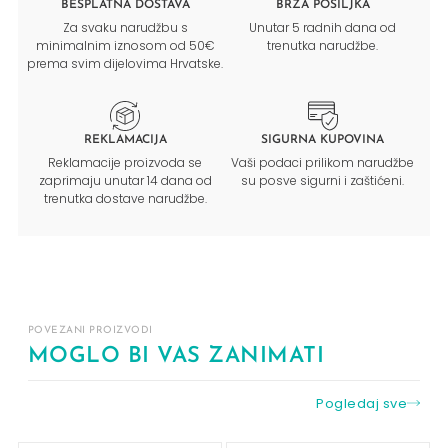
BESPLATNA DOSTAVA
BRZA POŠILJKA
Za svaku narudžbu s
Unutar 5 radnih dana od
minimalnim iznosom od 50€
trenutka narudžbe.
prema svim dijelovima Hrvatske.
REKLAMACIJA
SIGURNA KUPOVINA
Reklamacije proizvoda se
Vaši podaci prilikom narudžbe
zaprimaju unutar 14 dana od
su posve sigurni i zaštićeni.
trenutka dostave narudžbe.
POVEZANI PROIZVODI
MOGLO BI VAS ZANIMATI
Pogledaj sve