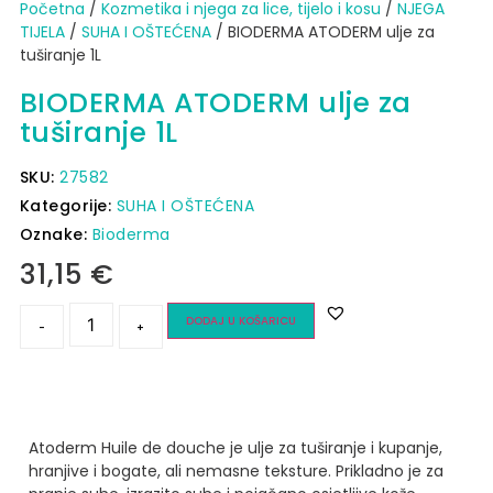
Početna
/
Kozmetika i njega za lice, tijelo i kosu
/
NJEGA
TIJELA
/
SUHA I OŠTEĆENA
/ BIODERMA ATODERM ulje za
tuširanje 1L
BIODERMA ATODERM ulje za
tuširanje 1L
SKU:
27582
Kategorije:
SUHA I OŠTEĆENA
Oznake:
Bioderma
31,15
€
DODAJ U KOŠARICU
-
+
Atoderm Huile de douche je ulje za tuširanje i kupanje,
hranjive i bogate, ali nemasne teksture.
Prikladno je za