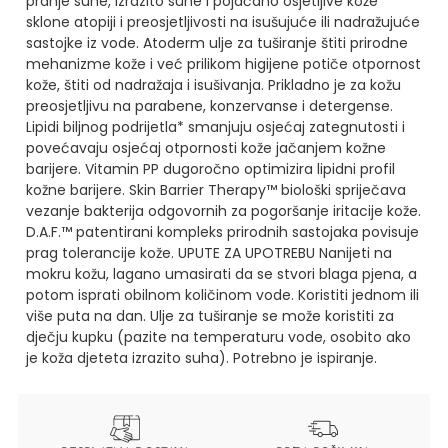
pranje suhe, izrazito suhe i pojačano osjetljive kože
sklone atopiji i preosjetljivosti na isušujuće ili nadražujuće
sastojke iz vode.
Atoderm ulje za tuširanje štiti prirodne
mehanizme kože i već prilikom higijene potiče otpornost
kože, štiti od nadražaja i isušivanja.
Prikladno je za kožu
preosjetljivu na parabene, konzervanse i detergense.
Lipidi biljnog podrijetla* smanjuju osjećaj zategnutosti i
povećavaju osjećaj otpornosti kože jačanjem kožne
barijere.
Vitamin PP dugoročno optimizira lipidni profil
kožne barijere.
Skin Barrier Therapy™ biološki spriječava
vezanje bakterija odgovornih za pogoršanje iritacije kože.
D.A.F.™ patentirani kompleks prirodnih sastojaka povisuje
prag tolerancije kože. UPUTE ZA UPOTREBU
Nanijeti na
mokru kožu, lagano umasirati da se stvori blaga pjena, a
potom isprati obilnom količinom vode.
Koristiti jednom ili
više puta na dan.
Ulje za tuširanje se može koristiti za
dječju kupku (pazite na temperaturu vode, osobito ako
je koža djeteta izrazito suha).
Potrebno je ispiranje.