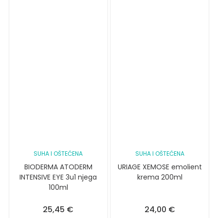
SUHA I OŠTEĆENA
SUHA I OŠTEĆENA
BIODERMA ATODERM
URIAGE XEMOSE emolient
INTENSIVE EYE 3u1 njega
krema 200ml
100ml
25,45
€
24,00
€