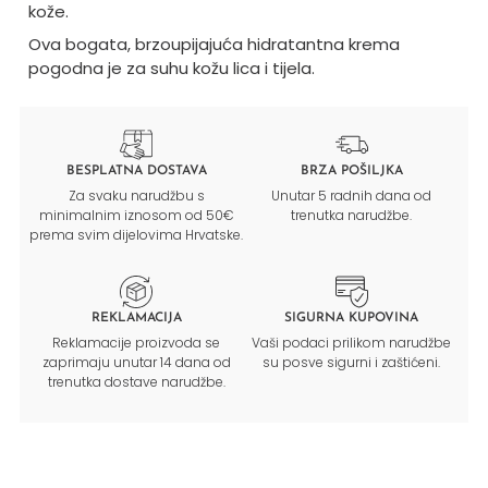
kože.
Ova bogata, brzoupijajuća hidratantna krema
pogodna je za suhu kožu lica i tijela.
BESPLATNA DOSTAVA
BRZA POŠILJKA
Za svaku narudžbu s
Unutar 5 radnih dana od
minimalnim iznosom od 50€
trenutka narudžbe.
prema svim dijelovima Hrvatske.
REKLAMACIJA
SIGURNA KUPOVINA
Reklamacije proizvoda se
Vaši podaci prilikom narudžbe
zaprimaju unutar 14 dana od
su posve sigurni i zaštićeni.
trenutka dostave narudžbe.