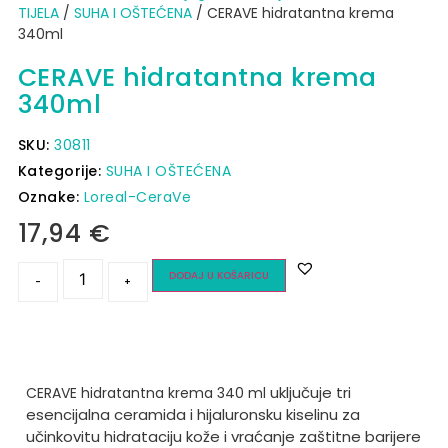
TIJELA
/
SUHA I OŠTEĆENA
/ CERAVE hidratantna krema
340ml
CERAVE hidratantna krema
340ml
SKU:
30811
Kategorije:
SUHA I OŠTEĆENA
Oznake:
Loreal-CeraVe
17,94
€
DODAJ U KOŠARICU
-
+
uključuje tri
CERAVE hidratantna krema 340 ml
esencijalna ceramida i hijaluronsku kiselinu za
učinkovitu hidrataciju kože i vraćanje zaštitne barijere