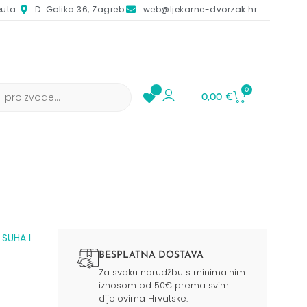
euta
D. Golika 36, Zagreb
web@ljekarne-dvorzak.hr
0
0,00
€
/
SUHA I
BESPLATNA DOSTAVA
Za svaku narudžbu s minimalnim
iznosom od 50€ prema svim
dijelovima Hrvatske.