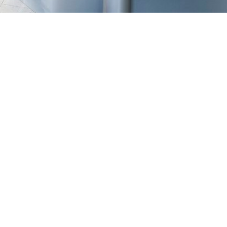
TREŠNJEVKA
Selska cesta 153, Zagreb
01/3022-794
099/2681-387
selska@ljekarne-
dvorzak.hr
PON - PET
07:00 - 20:00
SUBOTA
07:30 - 13:30