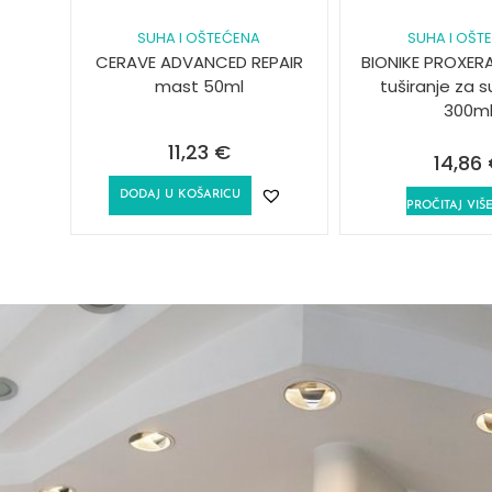
SUHA I OŠTEĆENA
SUHA I OŠT
CERAVE ADVANCED REPAIR
BIONIKE PROXER
mast 50ml
tuširanje za 
300m
11,23
€
14,86
DODAJ U KOŠARICU
PROČITAJ VIŠ