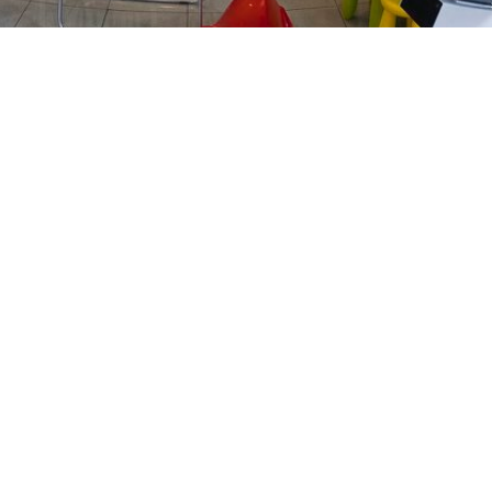
PREČKO
Slavenskog 6, Zagreb
01/3885-672
099/2681-389
precko@ljekarne-
dvorzak.hr
PON - PET
07:00 - 20:00
SUBOTA
07:30 - 13:30