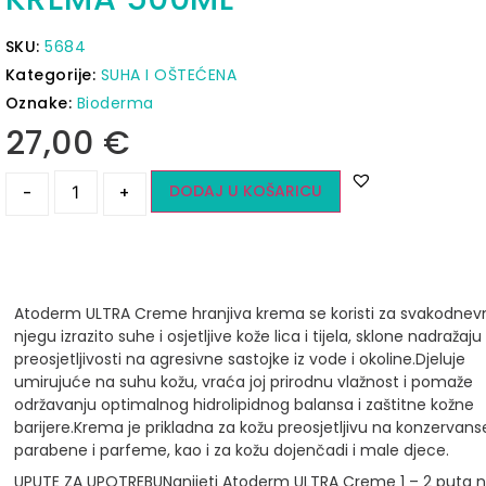
SKU:
5684
Kategorije:
SUHA I OŠTEĆENA
Oznake:
Bioderma
27,00
€
DODAJ U KOŠARICU
-
+
Atoderm ULTRA Creme hranjiva krema se koristi za svakodnev
njegu izrazito suhe i osjetljive kože lica i tijela, sklone nadražaju 
preosjetljivosti na agresivne sastojke iz vode i okoline.
Djeluje
umirujuće na suhu kožu, vraća joj prirodnu vlažnost i pomaže
održavanju optimalnog hidrolipidnog balansa i zaštitne kožne
barijere.
Krema je prikladna za kožu preosjetljivu na konzervans
parabene i parfeme, kao i za kožu dojenčadi i male djece.
UPUTE ZA UPOTREBU
Nanijeti Atoderm ULTRA Creme 1 – 2 puta n