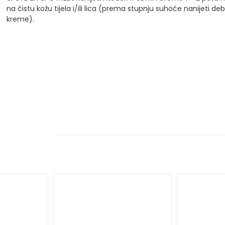
na čistu kožu tijela i/ili lica (prema stupnju suhoće nanijeti deblj
kreme).