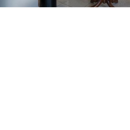
GAJNICE
Gandhijeva 3, Zagreb
01/3461-431
098/452-128
gajnice@ljekarne-
dvorzak.hr
PON - PET
07:00 - 20:00
SUBOTA
07:30 - 13:30