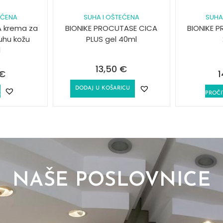
EĆENA
SUHA I OŠTEĆENA
SUHA
A krema za
BIONIKE PROCUTASE CICA
BIONIKE P
suhu kožu
PLUS gel 40ml
l
13,50
€
€
1
DODAJ U KOŠARICU
E
PROČI
NAŠE POSLOVNICE