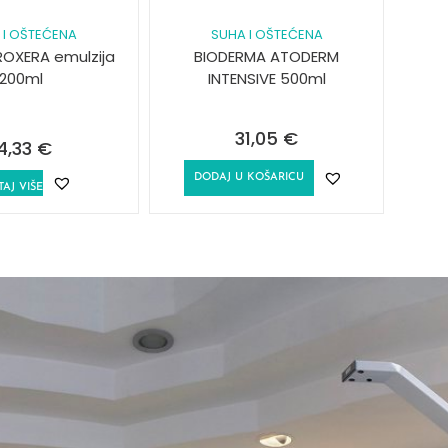
 I OŠTEĆENA
SUHA I OŠTEĆENA
ROXERA emulzija
BIODERMA ATODERM
200ml
INTENSIVE 500ml
31,05
€
4,33
€
DODAJ U KOŠARICU
TAJ VIŠE