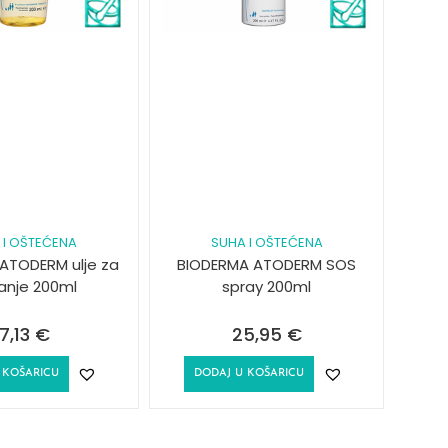
 I OŠTEĆENA
SUHA I OŠTEĆENA
ATODERM ulje za
BIODERMA ATODERM SOS
ranje 200ml
spray 200ml
17,13
€
25,95
€
 KOŠARICU
DODAJ U KOŠARICU