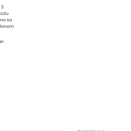
 3
 kožu
lna sa
sklonom
an