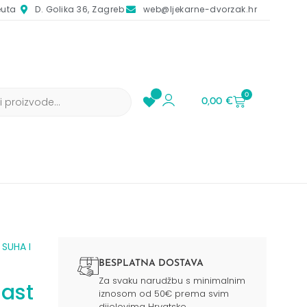
euta
D. Golika 36, Zagreb
web@ljekarne-dvorzak.hr
0
0,00
€
/
SUHA I
BESPLATNA DOSTAVA
Za svaku narudžbu s minimalnim
ast
iznosom od 50€ prema svim
dijelovima Hrvatske.