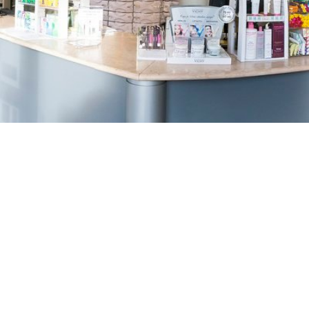
TREŠNJEVKA
Selska cesta 153, Zagreb
01/3022-794
099/2681-387
selska@ljekarne-