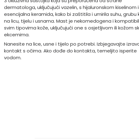
3 okluzivna sastojka koja su preporučena od strane
dermatologa, uključujući vazelin, s hijaluronskom kiselinom i
esencijalna keramida, kako bi zaštitila i umirila suhu, grubu
na licu, tijelu i usnama. Mast je nekomedogena i kompatibi
svim tipovima kože, uključujući one s osjetljivom ili kožom 
ekcemima.
Nanesite na lice, usne i tijelo po potrebi. Izbjegavajte izrav
kontakt s očima. Ako dođe do kontakta, temeljito isperite
vodom.