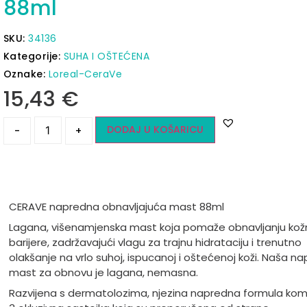
88ml
SKU:
34136
Kategorije:
SUHA I OŠTEĆENA
Oznake:
Loreal-CeraVe
15,43
€
DODAJ U KOŠARICU
-
+
CERAVE napredna obnavljajuća mast 88ml
Lagana, višenamjenska mast koja pomaže obnavljanju kož
barijere, zadržavajući vlagu za trajnu hidrataciju i trenutno
olakšanje na vrlo suhoj, ispucanoj i oštećenoj koži. Naša n
mast za obnovu je lagana, nemasna.
Razvijena s dermatolozima, njezina napredna formula kom