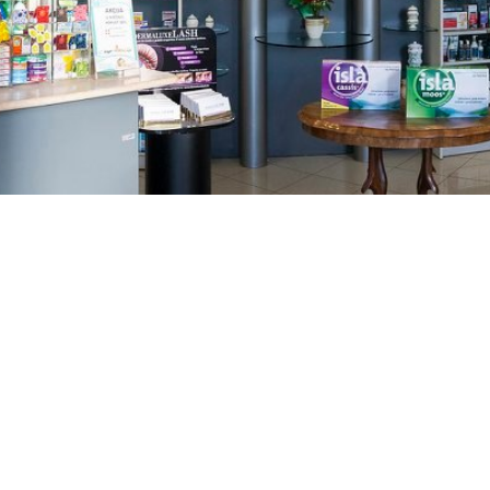
GAJNICE
Gandhijeva 3, Zagreb
01/3461-431
098/452-128
gajnice@ljekarne-