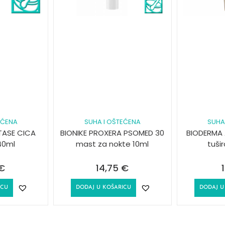
EĆENA
SUHA I OŠTEĆENA
SUHA
TASE CICA
BIONIKE PROXERA PSOMED 30
BIODERMA 
40ml
mast za nokte 10ml
tuši
€
14,75
€
ICU
DODAJ U KOŠARICU
DODAJ U