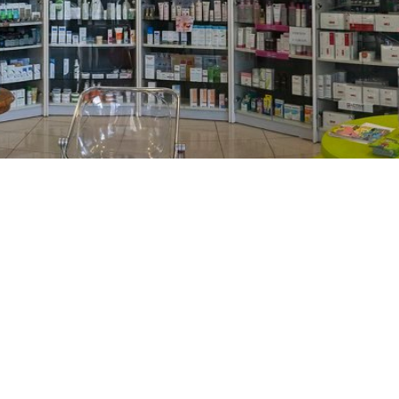
PREČKO
Slavenskog 6, Zagreb
01/3885-672
099/2681-389
precko@ljekarne-