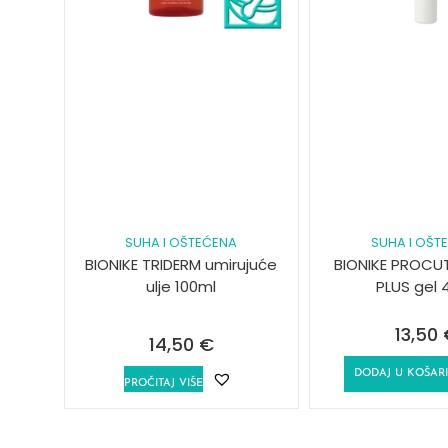
SUHA I OŠTEĆENA
SUHA I OŠT
BIONIKE TRIDERM umirujuće
BIONIKE PROCU
ulje 100ml
PLUS gel 
13,50
14,50
€
DODAJ U KOŠAR
PROČITAJ VIŠE