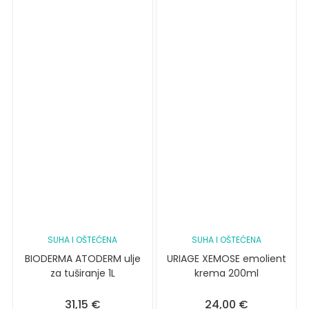
SUHA I OŠTEĆENA
SUHA I OŠTEĆENA
BIODERMA ATODERM ulje
URIAGE XEMOSE emolient
za tuširanje 1L
krema 200ml
31,15
€
24,00
€