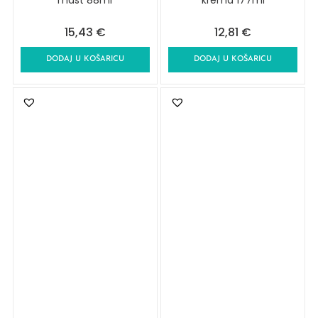
mast 88ml
krema 177ml
15,43
€
12,81
€
DODAJ U KOŠARICU
DODAJ U KOŠARICU