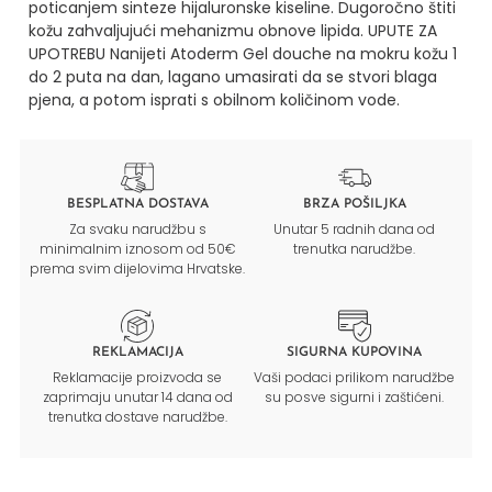
poticanjem sinteze hijaluronske kiseline.
Dugoročno štiti
kožu zahvaljujući mehanizmu obnove lipida.
UPUTE ZA
UPOTREBU
Nanijeti Atoderm Gel douche na mokru kožu 1
do 2 puta na dan, lagano umasirati da se stvori blaga
pjena, a potom isprati s obilnom količinom vode.
BESPLATNA DOSTAVA
BRZA POŠILJKA
Za svaku narudžbu s
Unutar 5 radnih dana od
minimalnim iznosom od 50€
trenutka narudžbe.
prema svim dijelovima Hrvatske.
REKLAMACIJA
SIGURNA KUPOVINA
Reklamacije proizvoda se
Vaši podaci prilikom narudžbe
zaprimaju unutar 14 dana od
su posve sigurni i zaštićeni.
trenutka dostave narudžbe.