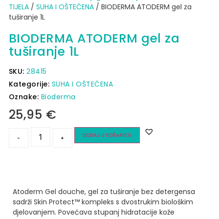
TIJELA
/
SUHA I OŠTEĆENA
/ BIODERMA ATODERM gel za
tuširanje 1L
BIODERMA ATODERM gel za
tuširanje 1L
SKU:
28415
Kategorije:
SUHA I OŠTEĆENA
Oznake:
Bioderma
25,95
€
DODAJ U KOŠARICU
-
+
Atoderm Gel douche, gel za tuširanje bez detergensa
sadrži Skin Protect™ kompleks s dvostrukim biološkim
djelovanjem.
Povećava stupanj hidratacije kože