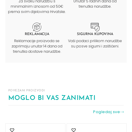
Za svaku narudžbu s
Unutar 5 radnih dana od
minimalnim iznosom od 50€
trenutka narudžbe.
prema svim dijelovima Hrvatske.
REKLAMACIJA
SIGURNA KUPOVINA
Reklamacije proizvoda se
Vaši podaci prilikom narudžbe
zaprimaju unutar 14 dana od
su posve sigurni i zaštićeni.
trenutka dostave narudžbe.
POVEZANI PROIZVODI
MOGLO BI VAS ZANIMATI
Pogledaj sve