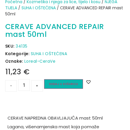
Početna
/
Kozmetika i njega za lice, tijelo i kosu
/
NJEGA
TIJELA
/
SUHA I OŠTEĆENA
/ CERAVE ADVANCED REPAIR mast
50ml
CERAVE ADVANCED REPAIR
mast 50ml
SKU:
34135
Kategorije:
SUHA I OŠTEĆENA
Oznake:
Loreal-CeraVe
11,23
€
DODAJ U KOŠARICU
-
+
CERAVE NAPREDNA OBAVLJAJUĆA mast 50ml
Lagana, višenamjenska mast koja pomaže