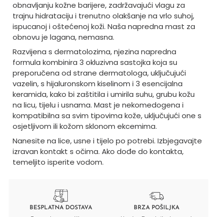
obnavljanju kožne barijere, zadržavajući vlagu za
trajnu hidrataciju i trenutno olakšanje na vrlo suhoj,
ispucanoj i oštećenoj koži. Naša napredna mast za
obnovu je lagana, nemasna.
Razvijena s dermatolozima, njezina napredna
formula kombinira 3 okluzivna sastojka koja su
preporučena od strane dermatologa, uključujući
vazelin, s hijaluronskom kiselinom i 3 esencijalna
keramida, kako bi zaštitila i umirila suhu, grubu kožu
na licu, tijelu i usnama. Mast je nekomedogena i
kompatibilna sa svim tipovima kože, uključujući one s
osjetljivom ili kožom sklonom ekcemima.
Nanesite na lice, usne i tijelo po potrebi. Izbjegavajte
izravan kontakt s očima. Ako dođe do kontakta,
temeljito isperite vodom.
BESPLATNA DOSTAVA
BRZA POŠILJKA