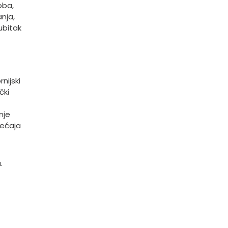
oba,
nja,
ubitak
nijski
čki
nje
jećaja
.