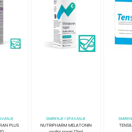
PAVANJE
SMIRENJE I SPAVANJE
SMIREN
RAN PLUS
NUTRIPHARM MELATONIN
TENSI
30
oralni sprej 12ml