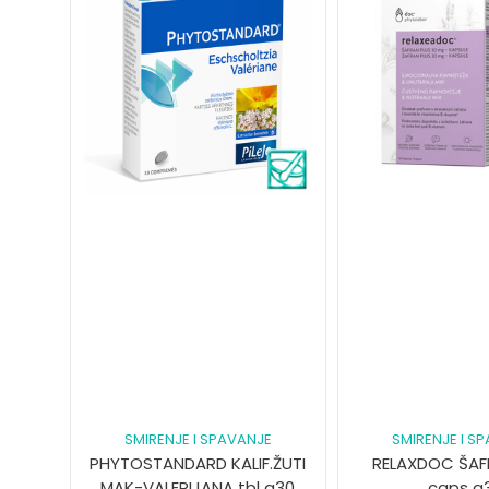
SMIRENJE I SPAVANJE
SMIRENJE I S
PHYTOSTANDARD KALIF.ŽUTI
RELAXDOC ŠAF
MAK-VALERIJANA tbl a30
caps a