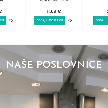
€
11,69
€
1
ICU
DODAJ U KOŠARICU
DODAJ U
NAŠE POSLOVNICE