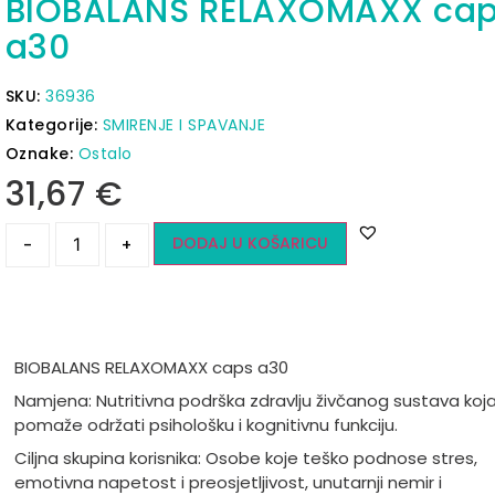
BIOBALANS RELAXOMAXX ca
a30
SKU:
36936
Kategorije:
SMIRENJE I SPAVANJE
Oznake:
Ostalo
31,67
€
DODAJ U KOŠARICU
-
+
BIOBALANS RELAXOMAXX caps a30
Namjena: Nutritivna podrška zdravlju živčanog sustava koj
pomaže održati psihološku i kognitivnu funkciju.
Ciljna skupina korisnika: Osobe koje teško podnose stres,
emotivna napetost i preosjetljivost, unutarnji nemir i