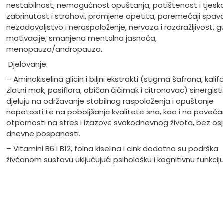
nestabilnost, nemogućnost opuštanja, potištenost i tjesk
zabrinutost i strahovi, promjene apetita, poremećaji spava
nezadovoljstvo i neraspoloženje, nervoza i razdražljivost, g
motivacije, smanjena mentalna jasnoća,
menopauza/andropauza.
Djelovanje:
– Aminokiselina glicin i biljni ekstrakti (stigma šafrana, kalifor
zlatni mak, pasiflora, običan čičimak i citronovac) sinergisti
djeluju na održavanje stabilnog raspoloženja i opuštanje
napetosti te na poboljšanje kvalitete sna, kao i na poveća
otpornosti na stres i izazove svakodnevnog života, bez os
dnevne pospanosti.
– Vitamini B6 i B12, folna kiselina i cink dodatna su podrška
živčanom sustavu uključujući psihološku i kognitivnu funkciju