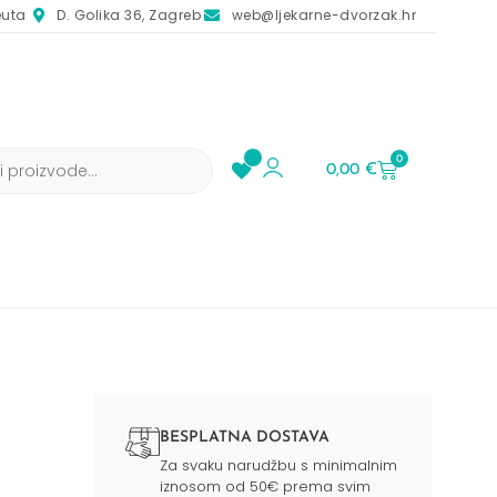
euta
D. Golika 36, Zagreb
web@ljekarne-dvorzak.hr
0
0,00
€
BESPLATNA DOSTAVA
Za svaku narudžbu s minimalnim
iznosom od 50€ prema svim