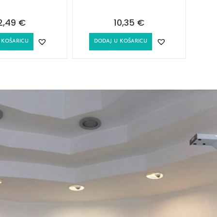
2,49
€
10,35
€
 KOŠARICU
DODAJ U KOŠARICU