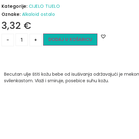
Kategorije:
CIJELO TIJELO
Oznake:
Alkaloid ostalo
3,32
€
DODAJ U KOŠARICU
-
+
Becutan ulje štiti kožu bebe od isušivanja održavajući je mekom
svilenkastom. Vlaži i smiruje, posebice suhu kožu.