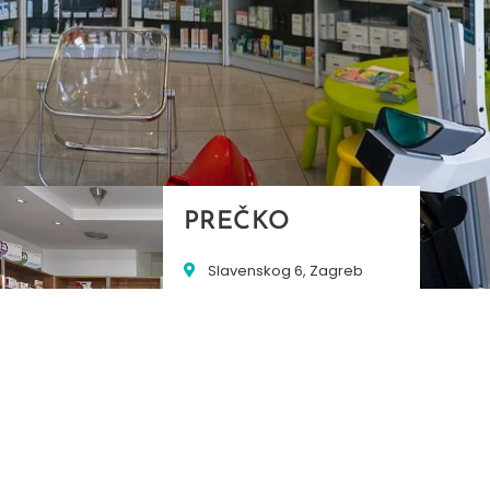
PREČKO
Slavenskog 6, Zagreb
01/3885-672
099/2681-389
precko@ljekarne-
dvorzak.hr
PON - PET
07:00 - 20:00