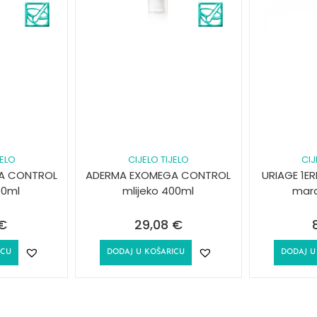
JELO
CIJELO TIJELO
CIJ
A CONTROL
ADERMA EXOMEGA CONTROL
URIAGE 1ER
00ml
mlijeko 400ml
mara
€
29,08
€
ICU
DODAJ U KOŠARICU
DODAJ U