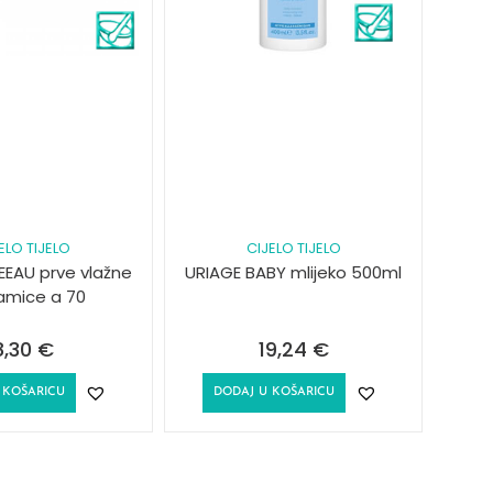
ELO TIJELO
CIJELO TIJELO
EEAU prve vlažne
URIAGE BABY mlijeko 500ml
mice a 70
8,30
€
19,24
€
 KOŠARICU
DODAJ U KOŠARICU