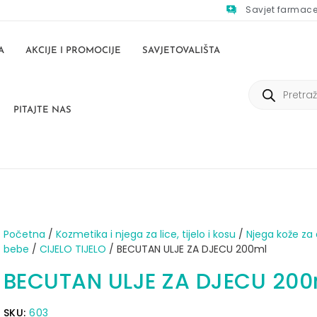
Savjet farmac
A
AKCIJE I PROMOCIJE
SAVJETOVALIŠTA
PITAJTE NAS
Početna
/
Kozmetika i njega za lice, tijelo i kosu
/
Njega kože za 
bebe
/
CIJELO TIJELO
/ BECUTAN ULJE ZA DJECU 200ml
BECUTAN ULJE ZA DJECU 200
SKU:
603