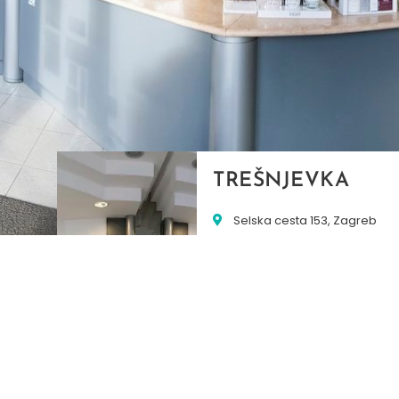
TREŠNJEVKA
Selska cesta 153, Zagreb
01/3022-794
099/2681-387
selska@ljekarne-
dvorzak.hr
PON - PET
07:00 - 20:00