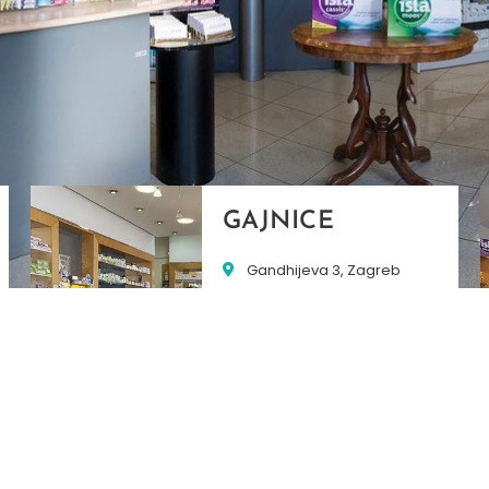
GAJNICE
Gandhijeva 3, Zagreb
01/3461-431
098/452-128
gajnice@ljekarne-
dvorzak.hr
PON - PET
07:00 - 20:00