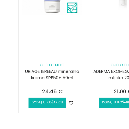
CIJELO TIJELO
CIJELO TI
URIAGE 1EREEAU mineralna
ADERMA EXOMEG
krema SPF50+ 50ml
mlijeko 2
24,45
€
21,00
DODAJ U KOŠARICU
DODAJ U KOŠAR