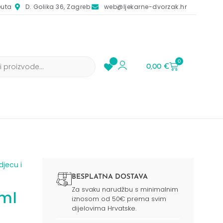
euta
D. Golika 36, Zagreb
web@ljekarne-dvorzak.hr
0
0,00
€
djecu i
BESPLATNA DOSTAVA
Za svaku narudžbu s minimalnim
ml
iznosom od 50€ prema svim
dijelovima Hrvatske.