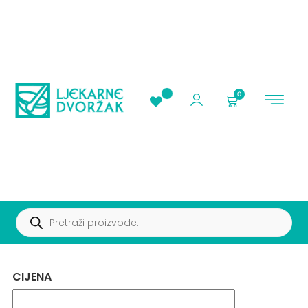
0
AKCIJE I PROMOC
CIJENA