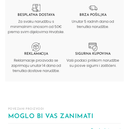
BESPLATNA DOSTAVA
BRZA POŠILJKA
Za svaku narudžbu s
Unutar 5 radnih dana od
minimalnim iznosom od 50€
trenutka narudžbe.
prema svim dijelovima Hrvatske.
REKLAMACIJA
SIGURNA KUPOVINA
Reklamacije proizvoda se
Vaši podaci prilikom narudžbe
zaprimaju unutar 14 dana od
su posve sigurni i zaštićeni.
trenutka dostave narudžbe.
POVEZANI PROIZVODI
MOGLO BI VAS ZANIMATI