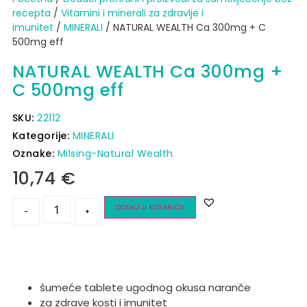
recepta
/
Vitamini i minerali za zdravlje i
imunitet
/
MINERALI
/ NATURAL WEALTH Ca 300mg + C
500mg eff
NATURAL WEALTH Ca 300mg +
C 500mg eff
SKU:
22112
Kategorije:
MINERALI
Oznake:
Milsing-Natural Wealth
10,74
€
DODAJ U KOŠARICU
-
+
šumeće tablete ugodnog okusa naranče
za zdrave kosti i imunitet