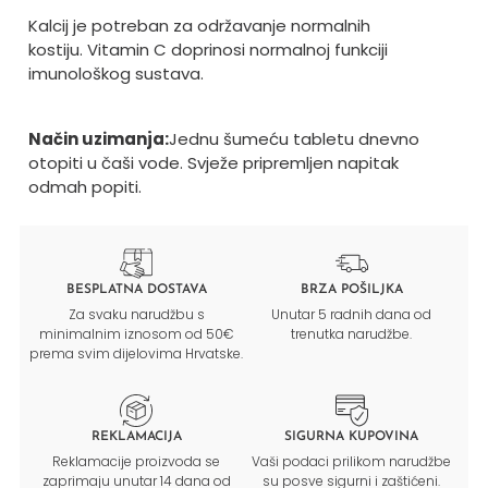
Kalcij je potreban za održavanje normalnih
kostiju.
Vitamin C doprinosi normalnoj funkciji
imunološkog sustava.
Način uzimanja:
Jednu šumeću tabletu dnevno
otopiti u čaši vode. Svježe pripremljen napitak
odmah popiti.
BESPLATNA DOSTAVA
BRZA POŠILJKA
Za svaku narudžbu s
Unutar 5 radnih dana od
minimalnim iznosom od 50€
trenutka narudžbe.
prema svim dijelovima Hrvatske.
REKLAMACIJA
SIGURNA KUPOVINA
Reklamacije proizvoda se
Vaši podaci prilikom narudžbe
zaprimaju unutar 14 dana od
su posve sigurni i zaštićeni.