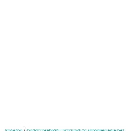
Početna
/
Dodaci prehrani i proizvodi za samoliječenje bez