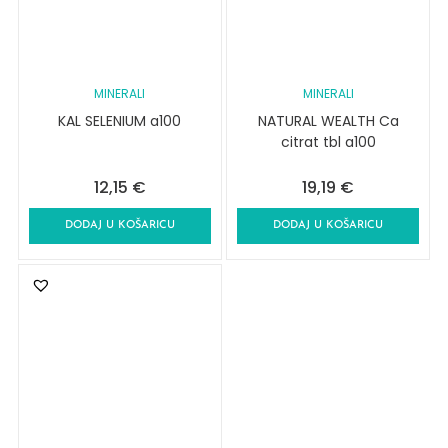
MINERALI
MINERALI
KAL SELENIUM a100
NATURAL WEALTH Ca
citrat tbl a100
12,15
€
19,19
€
DODAJ U KOŠARICU
DODAJ U KOŠARICU