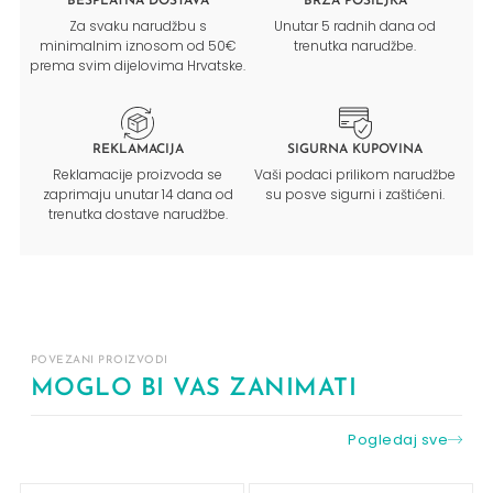
BESPLATNA DOSTAVA
BRZA POŠILJKA
Za svaku narudžbu s
Unutar 5 radnih dana od
minimalnim iznosom od 50€
trenutka narudžbe.
prema svim dijelovima Hrvatske.
REKLAMACIJA
SIGURNA KUPOVINA
Reklamacije proizvoda se
Vaši podaci prilikom narudžbe
zaprimaju unutar 14 dana od
su posve sigurni i zaštićeni.
trenutka dostave narudžbe.
POVEZANI PROIZVODI
MOGLO BI VAS ZANIMATI
Pogledaj sve