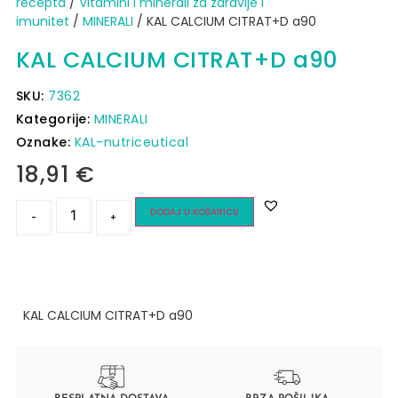
recepta
/
Vitamini i minerali za zdravlje i
imunitet
/
MINERALI
/ KAL CALCIUM CITRAT+D a90
KAL CALCIUM CITRAT+D a90
SKU:
7362
Kategorije:
MINERALI
Oznake:
KAL-nutriceutical
18,91
€
DODAJ U KOŠARICU
-
+
KAL CALCIUM CITRAT+D a90