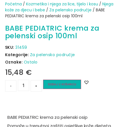
Početna
/
Kozmetika i njega za lice, tijelo i kosu
/
Njega
kože za djecu i bebe
/
Za pelensko područje
/ BABE
PEDIATRIC krema za pelenski osip 100ml
BABE PEDIATRIC krema za
pelenski osip 100ml
SKU:
31459
Kategorije:
Za pelensko područje
Oznake:
Ostalo
15,48
€
DODAJ U KOŠARICU
-
+
BABE PEDIATRIC krema za pelenski osip
Pomaže u trenutnoj zaštiti osjetljive kože djeteta.