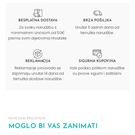
BESPLATNA DOSTAVA
BRZA POŠILJKA
Za svaku narudžbu s
Unutar 5 radnih dana od
minimalnim iznosom od 50€
trenutka narudžbe.
prema svim dijelovima Hrvatske.
REKLAMACIJA
SIGURNA KUPOVINA
Reklamacije proizvoda se
Vaši podaci prilikom narudžbe
zaprimaju unutar 14 dana od
su posve sigurni i zaštićeni.
trenutka dostave narudžbe.
POVEZANI PROIZVODI
MOGLO BI VAS ZANIMATI