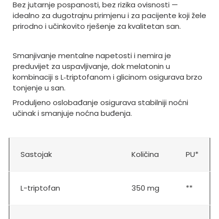
Bez jutarnje pospanosti, bez rizika ovisnosti —
idealno za dugotrajnu primjenu i za pacijente koji žele
prirodno i učinkovito rješenje za kvalitetan san.
Smanjivanje mentalne napetosti i nemira je
preduvijet za uspavljivanje, dok melatonin u
kombinaciji s L
‑
triptofanom i glicinom osigurava brzo
tonjenje u san.
Produljeno oslobađanje osigurava stabilniji noćni
učinak i smanjuje noćna buđenja.
Sastojak
Količina
PU*
L-triptofan
350 mg
**