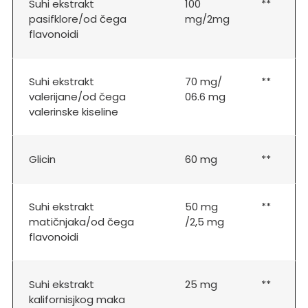
Suhi ekstrakt
100
**
pasifklore/od čega
mg/2mg
flavonoidi
Suhi ekstrakt
70 mg/
**
valerijane/od čega
06.6 mg
valerinske kiseline
Glicin
60 mg
**
Suhi ekstrakt
50 mg
**
matičnjaka/od čega
/2,5 mg
flavonoidi
Suhi ekstrakt
25 mg
**
kalifornisjkog maka