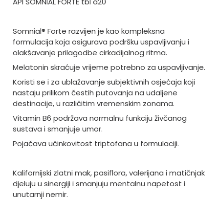
API SOMNIAL FORTE tbl a20
Somnial® Forte razvijen je kao kompleksna
formulacija koja osigurava podršku uspavljivanju i
olakšavanje prilagodbe cirkadijalnog ritma.
Melatonin skraćuje vrijeme potrebno za uspavljivanje.
Koristi se i za ublažavanje subjektivnih osjećaja koji
nastaju prilikom čestih putovanja na udaljene
destinacije, u različitim vremenskim zonama.
Vitamin B6 podržava normalnu funkciju živčanog
sustava i smanjuje umor.
Pojačava učinkovitost triptofana u formulaciji.
Kalifornijski zlatni mak, pasiflora, valerijana i matičnjak
djeluju u sinergiji i smanjuju mentalnu napetost i
unutarnji nemir.