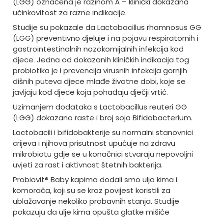
(LGG) označena je razinom A – klinički dokazana
učinkovitost za razne indikacije.
Studije su pokazale da Lactobacillus rhamnosus GG
(LGG) preventivno djeluje i na pojavu respiratornih i
gastrointestinalnih nozokomijalnih infekcija kod
djece. Jedna od dokazanih kliničkih indikacija tog
probiotika je i prevencija virusnih infekcija gornjih
dišnih puteva djece mlađe životne dobi, koje se
javljaju kod djece koja pohađaju dječji vrtić.
Uzimanjem dodataka s Lactobacillus reuteri GG
(LGG) dokazano raste i broj soja Bifidobacterium.
Lactobacili i bifidobakterije su normalni stanovnici
crijeva i njihova prisutnost upućuje na zdravu
mikrobiotu gdje se u konačnici stvaraju nepovoljni
uvjeti za rast i aktivnost štetnih bakterija.
Probiovit® Baby kapima dodali smo ulja kima i
komorača, koji su se kroz povijest koristili za
ublažavanje nekoliko probavnih stanja. Studije
pokazuju da ulje kima opušta glatke mišiće