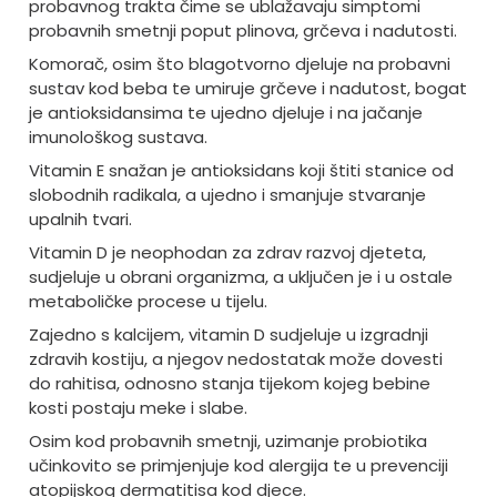
probavnog trakta čime se ublažavaju simptomi
probavnih smetnji poput plinova, grčeva i nadutosti.
Komorač, osim što blagotvorno djeluje na probavni
sustav kod beba te umiruje grčeve i nadutost, bogat
je antioksidansima te ujedno djeluje i na jačanje
imunološkog sustava.
Vitamin E snažan je antioksidans koji štiti stanice od
slobodnih radikala, a ujedno i smanjuje stvaranje
upalnih tvari.
Vitamin D je neophodan za zdrav razvoj djeteta,
sudjeluje u obrani organizma, a uključen je i u ostale
metaboličke procese u tijelu.
Zajedno s kalcijem, vitamin D sudjeluje u izgradnji
zdravih kostiju, a njegov nedostatak može dovesti
do rahitisa, odnosno stanja tijekom kojeg bebine
kosti postaju meke i slabe.
Osim kod probavnih smetnji, uzimanje probiotika
učinkovito se primjenjuje kod alergija te u prevenciji
atopijskog dermatitisa kod djece.