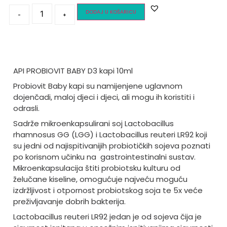
DODAJ U KOŠARICU
-
+
API PROBIOVIT BABY D3 kapi 10ml
Probiovit Baby kapi su namijenjene uglavnom
dojenčadi, maloj djeci i djeci, ali mogu ih koristiti i
odrasli.
Sadrže mikroenkapsulirani soj Lactobacillus
rhamnosus GG (LGG) i Lactobacillus reuteri LR92 koji
su jedni od najispitivanijih probiotičkih sojeva poznati
po korisnom učinku na gastrointestinalni sustav.
Mikroenkapsulacija štiti probiotsku kulturu od
želučane kiseline, omogućuje najveću moguću
izdržljivost i otpornost probiotskog soja te 5x veće
preživljavanje dobrih bakterija.
Lactobacillus reuteri LR92 jedan je od sojeva čija je