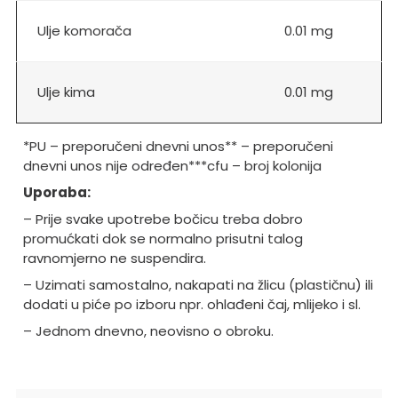
Ulje komorača
0.01 mg
Ulje kima
0.01 mg
*PU – preporučeni dnevni unos
** – preporučeni
dnevni unos nije određen
***cfu – broj kolonija
Uporaba:
– Prije svake upotrebe bočicu treba dobro
promućkati dok se normalno prisutni talog
ravnomjerno ne suspendira.
– Uzimati samostalno, nakapati na žlicu (plastičnu) ili
dodati u piće po izboru npr. ohlađeni čaj, mlijeko i sl.
– Jednom dnevno, neovisno o obroku.