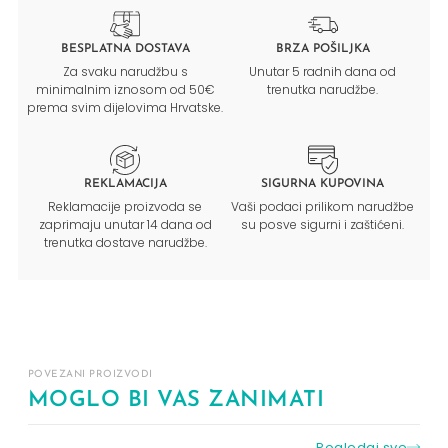
BESPLATNA DOSTAVA
BRZA POŠILJKA
Za svaku narudžbu s
Unutar 5 radnih dana od
minimalnim iznosom od 50€
trenutka narudžbe.
prema svim dijelovima Hrvatske.
REKLAMACIJA
SIGURNA KUPOVINA
Reklamacije proizvoda se
Vaši podaci prilikom narudžbe
zaprimaju unutar 14 dana od
su posve sigurni i zaštićeni.
trenutka dostave narudžbe.
POVEZANI PROIZVODI
MOGLO BI VAS ZANIMATI
Pogledaj sve