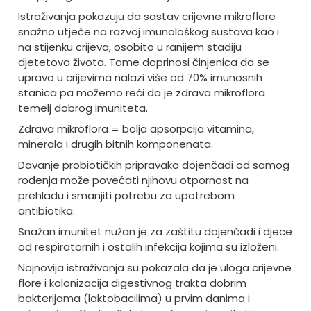
Istraživanja pokazuju da sastav crijevne mikroflore
snažno utječe na razvoj imunološkog sustava kao i
na stijenku crijeva, osobito u ranijem stadiju
djetetova života. Tome doprinosi činjenica da se
upravo u crijevima nalazi više od 70% imunosnih
stanica pa možemo reći da je zdrava mikroflora
temelj dobrog imuniteta.
Zdrava mikroflora = bolja apsorpcija vitamina,
minerala i drugih bitnih komponenata.
Davanje probiotičkih pripravaka dojenčadi od samog
rođenja može povećati njihovu otpornost na
prehladu i smanjiti potrebu za upotrebom
antibiotika.
Snažan imunitet nužan je za zaštitu dojenčadi i djece
od respiratornih i ostalih infekcija kojima su izloženi.
Najnovija istraživanja su pokazala da je uloga crijevne
flore i kolonizacija digestivnog trakta dobrim
bakterijama (laktobacilima) u prvim danima i