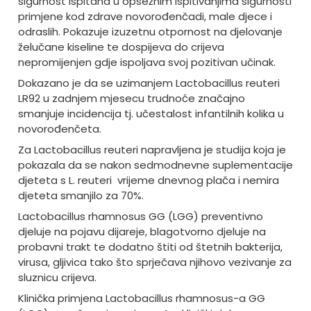
sigurnost ispitana u opsežnim ispitivanjima sigurnosti
primjene kod zdrave novorođenčadi, male djece i
odraslih. Pokazuje izuzetnu otpornost na djelovanje
želučane kiseline te dospijeva do crijeva
nepromijenjen gdje ispoljava svoj pozitivan učinak.
Dokazano je da se uzimanjem Lactobacillus reuteri
LR92 u zadnjem mjesecu trudnoće značajno
smanjuje incidencija tj. učestalost infantilnih kolika u
novorođenčeta.
Za Lactobacillus reuteri napravljena je studija koja je
pokazala da se nakon sedmodnevne suplementacije
djeteta s L. reuteri vrijeme dnevnog plača i nemira
djeteta smanjilo za 70%.
Lactobacillus rhamnosus GG (LGG) preventivno
djeluje na pojavu dijareje, blagotvorno djeluje na
probavni trakt te dodatno štiti od štetnih bakterija,
virusa, gljivica tako što sprječava njihovo vezivanje za
sluznicu crijeva.
Klinička primjena Lactobacillus rhamnosus-a GG