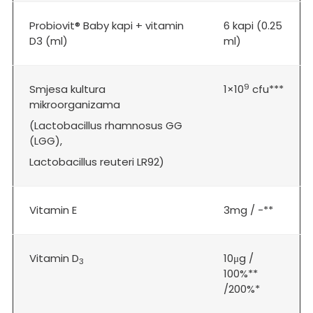
Probiovit® Baby kapi + vitamin
6 kapi (0.25
D3 (ml)
ml)
9
Smjesa kultura
1×10
cfu***
mikroorganizama
(Lactobacillus rhamnosus GG
(LGG),
Lactobacillus reuteri LR92)
Vitamin E
3mg / -**
Vitamin D
10μg /
3
100%**
/200%*