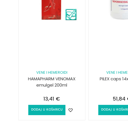
VENE I HEMEROIDI
VENE I HEME
HAMAPHARM VENOMAX
PILEX caps 1
emulgel 200ml
13,41
€
51,84
DODAJ U KOŠARICU
DODAJ U KOŠAR