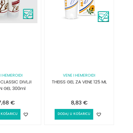
 I HEMEROIDI
VENE I HEMEROIDI
CLASSIC DIVLJI
THEISS GEL ZA VENE 125 ML
N GEL 300ml
7,68
€
8,83
€
 KOŠARICU
DODAJ U KOŠARICU