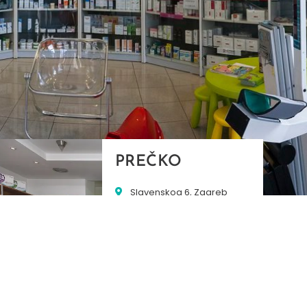
PREČKO
Slavenskog 6, Zagreb
01/3885-672
099/2681-389
precko@ljekarne-
dvorzak.hr
PON - PET