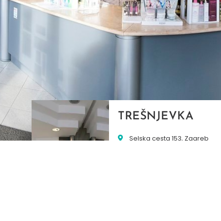
TREŠNJEVKA
Selska cesta 153, Zagreb
01/3022-794
099/2681-387
selska@ljekarne-
dvorzak.hr
PON - PET