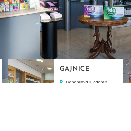
GAJNICE
Gandhijeva 3, Zagreb
01/3461-431
098/452-128
gajnice@ljekarne-
dvorzak.hr
PON - PET