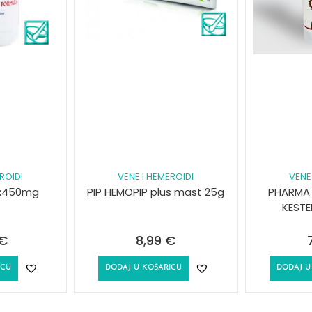
ROIDI
VENE I HEMEROIDI
VENE
4x450mg
PIP HEMOPIP plus mast 25g
PHARMA 
KESTE
€
8,99
€
ICU
DODAJ U KOŠARICU
DODAJ U