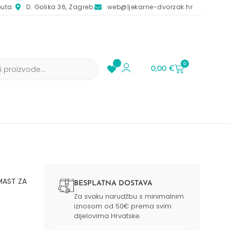
euta
D. Golika 36, Zagreb
web@ljekarne-dvorzak.hr
0
0,00
€
MAST ZA
BESPLATNA DOSTAVA
Za svaku narudžbu s minimalnim
iznosom od 50€ prema svim
dijelovima Hrvatske.