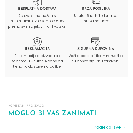
BESPLATNA DOSTAVA
BRZA POŠILJKA
Za svaku narudžbu s
Unutar 5 radnih dana od
minimalnim iznosom od 50€
trenutka narudžbe.
prema svim dijelovima Hrvatske.
REKLAMACIJA
SIGURNA KUPOVINA
Reklamacije proizvoda se
Vaši podaci prilikom narudžbe
zaprimaju unutar 14 dana od
su posve sigurni i zaštićeni.
trenutka dostave narudžbe.
POVEZANI PROIZVODI
MOGLO BI VAS ZANIMATI
Pogledaj sve