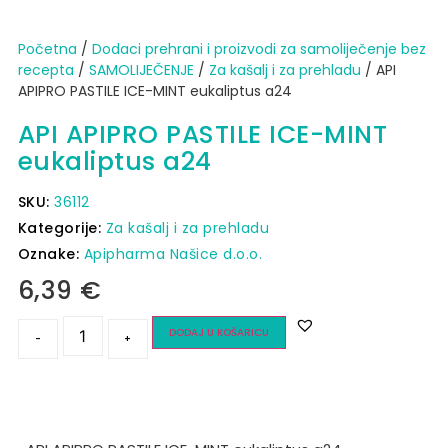
Početna
/
Dodaci prehrani i proizvodi za samoliječenje bez
recepta
/
SAMOLIJEČENJE
/
Za kašalj i za prehladu
/ API
APIPRO PASTILE ICE-MINT eukaliptus a24
API APIPRO PASTILE ICE-MINT
eukaliptus a24
SKU:
36112
Kategorije:
Za kašalj i za prehladu
Oznake:
Apipharma Našice d.o.o.
6,39
€
DODAJ U KOŠARICU
-
+