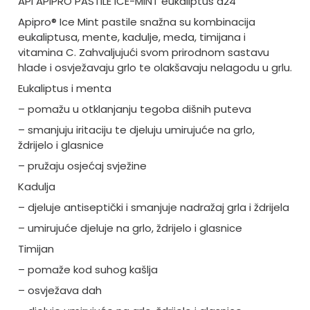
API APIPRO PASTILE ICE-MINT eukaliptus a24
Apipro® Ice Mint pastile snažna su kombinacija
eukaliptusa, mente, kadulje, meda, timijana i
vitamina C. Zahvaljujući svom prirodnom sastavu
hlade i osvježavaju grlo te olakšavaju nelagodu u grlu.
Eukaliptus i menta
– pomažu u otklanjanju tegoba dišnih puteva
– smanjuju iritaciju te djeluju umirujuće na grlo,
ždrijelo i glasnice
– pružaju osjećaj svježine
Kadulja
– djeluje antiseptički i smanjuje nadražaj grla i ždrijela
– umirujuće djeluje na grlo, ždrijelo i glasnice
Timijan
– pomaže kod suhog kašlja
– osvježava dah