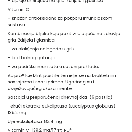
– djeluje umirujuće na grlo, ždrijelo i glasnice
Vitamin C
– snažan antioksidans za potporu imunološkom
sustavu
Kombinacija biljaka koje pozitivno utječu na zdravlje
grla, ždrijela i glasnica
– za olakšanje nelagode u grlu
– kod bolnog gutanja
– za podršku imunitetu u sezoni prehlada.
Apipro® Ice Mint pastille temelje se na kvalitetnim
sastojcima i snazi prirode. Ugodnog su i
osvježavajućeg okusa mente.
Sastojci u preporučenoj dnevnoj dozi (6 pastila):
Tekući ekstrakt eukaliptusa (Eucalyptus globulus)
139.2 mg
Ulje eukaliptusa 83.4 mg
Vitamin C 139.2 mg/174% PU*