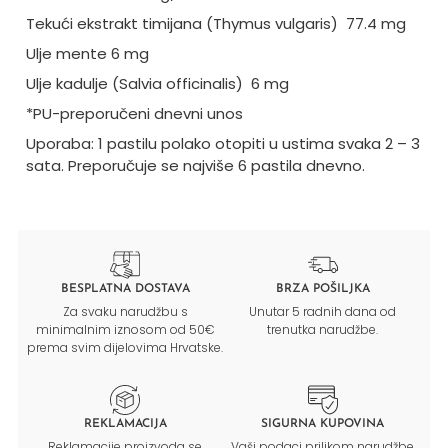
Tekući ekstrakt timijana (Thymus vulgaris) 77.4 mg
Ulje mente 6 mg
Ulje kadulje (Salvia officinalis) 6 mg
*PU-preporučeni dnevni unos
Uporaba: 1 pastilu polako otopiti u ustima svaka 2 – 3
sata. Preporučuje se najviše 6 pastila dnevno.
BESPLATNA DOSTAVA
BRZA POŠILJKA
Za svaku narudžbu s
Unutar 5 radnih dana od
minimalnim iznosom od 50€
trenutka narudžbe.
prema svim dijelovima Hrvatske.
REKLAMACIJA
SIGURNA KUPOVINA
Reklamacije proizvoda se
Vaši podaci prilikom narudžbe