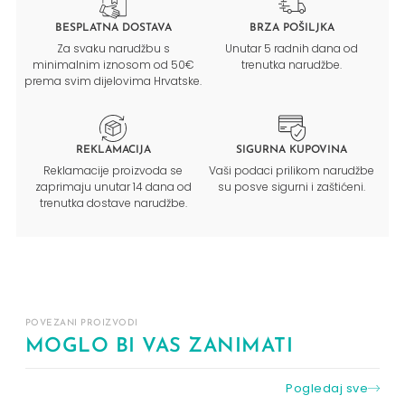
BESPLATNA DOSTAVA
BRZA POŠILJKA
Za svaku narudžbu s
Unutar 5 radnih dana od
minimalnim iznosom od 50€
trenutka narudžbe.
prema svim dijelovima Hrvatske.
REKLAMACIJA
SIGURNA KUPOVINA
Reklamacije proizvoda se
Vaši podaci prilikom narudžbe
zaprimaju unutar 14 dana od
su posve sigurni i zaštićeni.
trenutka dostave narudžbe.
POVEZANI PROIZVODI
MOGLO BI VAS ZANIMATI
Pogledaj sve