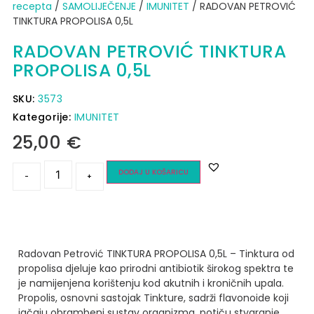
recepta
/
SAMOLIJEČENJE
/
IMUNITET
/ RADOVAN PETROVIĆ
TINKTURA PROPOLISA 0,5L
RADOVAN PETROVIĆ TINKTURA
PROPOLISA 0,5L
SKU:
3573
Kategorije:
IMUNITET
25,00
€
DODAJ U KOŠARICU
-
+
Radovan Petrović TINKTURA PROPOLISA 0,5L – Tinktura od
propolisa djeluje kao prirodni antibiotik širokog spektra te
je namijenjena korištenju kod akutnih i kroničnih upala.
Propolis, osnovni sastojak Tinkture, sadrži flavonoide koji
jačaju obrambeni sustav organizma, potiču stvaranje