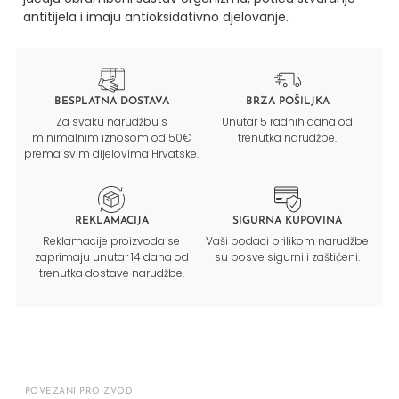
antitijela i imaju antioksidativno djelovanje.
BESPLATNA DOSTAVA
BRZA POŠILJKA
Za svaku narudžbu s
Unutar 5 radnih dana od
minimalnim iznosom od 50€
trenutka narudžbe.
prema svim dijelovima Hrvatske.
REKLAMACIJA
SIGURNA KUPOVINA
Reklamacije proizvoda se
Vaši podaci prilikom narudžbe
zaprimaju unutar 14 dana od
su posve sigurni i zaštićeni.
trenutka dostave narudžbe.
POVEZANI PROIZVODI