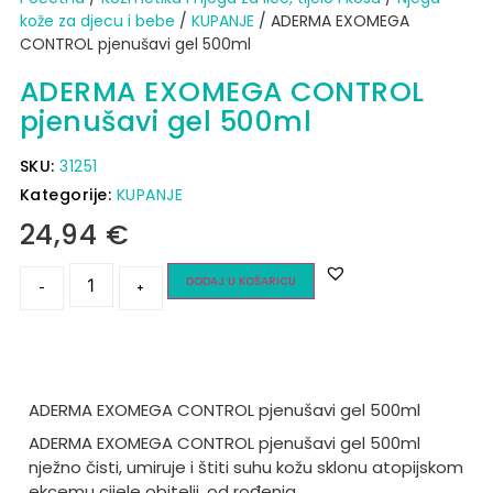
kože za djecu i bebe
/
KUPANJE
/ ADERMA EXOMEGA
CONTROL pjenušavi gel 500ml
ADERMA EXOMEGA CONTROL
pjenušavi gel 500ml
SKU:
31251
Kategorije:
KUPANJE
24,94
€
DODAJ U KOŠARICU
-
+
ADERMA EXOMEGA CONTROL pjenušavi gel 500ml
ADERMA EXOMEGA CONTROL pjenušavi gel 500ml
nježno čisti, umiruje i štiti suhu kožu sklonu atopijskom
ekcemu cijele obitelji, od rođenja.