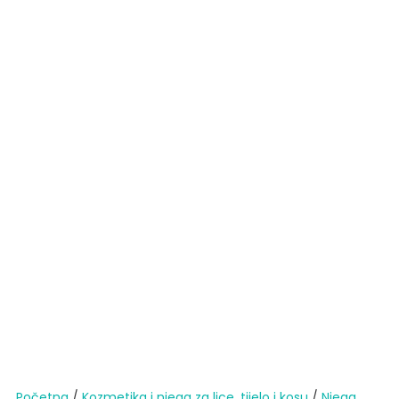
Početna
/
Kozmetika i njega za lice, tijelo i kosu
/
Njega