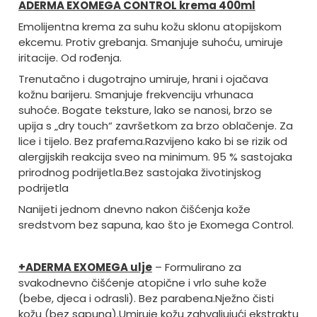
ADERMA EXOMEGA CONTROL krema 400ml
Emolijentna krema za suhu kožu sklonu atopijskom
ekcemu. Protiv grebanja. Smanjuje suhoću, umiruje
iritacije. Od rođenja.
Trenutačno i dugotrajno umiruje, hrani i ojačava
kožnu barijeru. Smanjuje frekvenciju vrhunaca
suhoće.
Bogate teksture, lako se nanosi, brzo se
upija s „dry touch“ završetkom za brzo oblačenje.
Za
lice i tijelo. Bez prafema.
Razvijeno kako bi se rizik od
alergijskih reakcija sveo na minimum.
95 % sastojaka
prirodnog podrijetla.
Bez sastojaka životinjskog
podrijetla
Nanijeti jednom dnevno nakon čišćenja kože
sredstvom bez sapuna, kao što je Exomega Control.
+ADERMA EXOMEGA ulje
– Formulirano za
svakodnevno čišćenje atopične i vrlo suhe kože
(bebe, djeca i odrasli). Bez parabena.
Nježno čisti
kožu (bez sapuna).
Umiruje kožu zahvaljujući ekstraktu