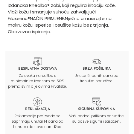
izdanaka Rhealba® zobi, koji regulira iritaciju kože.
Vlaži kožu i smanjuje suhoću zahvaljujući
Filaxerinu®
NAČIN PRIMJENE:
Nježno umasirajte na
mokru kožu. Isperite i osušite kožu bez trljanja.
Obavezno ispiranje.
BESPLATNA DOSTAVA
BRZA POŠILJKA
Za svaku narudžbu s
Unutar 5 radnih dana od
minimalnim iznosom od 50€
trenutka narudžbe.
prema svim dijelovima Hrvatske.
REKLAMACIJA
SIGURNA KUPOVINA
Reklamacije proizvoda se
Vaši podaci prilikom narudžbe
zaprimaju unutar 14 dana od
su posve sigurni i zaštićeni.
trenutka dostave narudžbe.