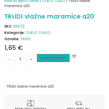
kože za djecu i bebe
/
CIJELO TIJELO
/ TRUDI vlažne
maramice a20
TRUDI vlažne maramice a20
SKU:
26472
Kategorije:
CIJELO TIJELO
Oznake:
TRUDI
1,65
€
DODAJ U KOŠARICU
-
+
TRUDI vlažne maramice a20