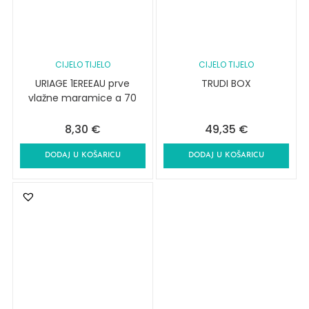
CIJELO TIJELO
CIJELO TIJELO
URIAGE 1EREEAU prve
TRUDI BOX
vlažne maramice a 70
8,30
€
49,35
€
DODAJ U KOŠARICU
DODAJ U KOŠARICU