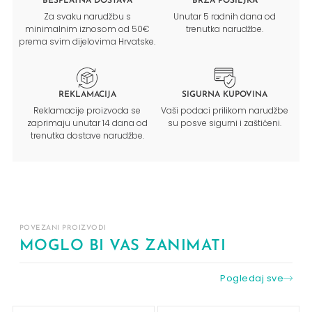
BESPLATNA DOSTAVA
BRZA POŠILJKA
Za svaku narudžbu s
Unutar 5 radnih dana od
minimalnim iznosom od 50€
trenutka narudžbe.
prema svim dijelovima Hrvatske.
REKLAMACIJA
SIGURNA KUPOVINA
Reklamacije proizvoda se
Vaši podaci prilikom narudžbe
zaprimaju unutar 14 dana od
su posve sigurni i zaštićeni.
trenutka dostave narudžbe.
POVEZANI PROIZVODI
MOGLO BI VAS ZANIMATI
Pogledaj sve