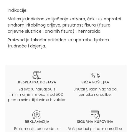
Indikacije:
Melilax je indiciran za liječenje zatvora, čak i uz popratni
sindrom iritabilnog crijeva, prisutnost fisura (fisura
crijevne sluznice i analnih fisura) i hemoroida.
Proizvod je također prikladan za upotrebu tijekom
trudnoće i dojenja.
BESPLATNA DOSTAVA
BRZA POŠILJKA
Za svaku narudžbu s
Unutar 5 radnih dana od
minimalnim iznosom od 50€
trenutka narudžbe.
prema svim dijelovima Hrvatske.
REKLAMACIJA
SIGURNA KUPOVINA
Reklamacije proizvoda se
Vaši podaci prilikom narudžbe