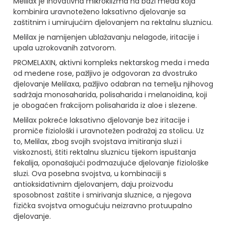
Melilax je inovativna mikroklizma na bazi meda koja
kombinira uravnoteženo laksativno djelovanje sa
zaštitnim i umirujućim djelovanjem na rektalnu sluznicu.
Melilax je namijenjen ublažavanju nelagode, iritacije i
upala uzrokovanih zatvorom.
PROMELAXIN, aktivni kompleks nektarskog meda i meda
od medene rose, pažljivo je odgovoran za dvostruko
djelovanje Melilaxa, pažljivo odabran na temelju njihovog
sadržaja monosaharida, polisaharida i melanoidina, koji
je obogaćen frakcijom polisaharida iz aloe i slezene.
Melilax pokreće laksativno djelovanje bez iritacije i
promiče fiziološki i uravnotežen podražaj za stolicu. Uz
to, Melilax, zbog svojih svojstava imitiranja sluzi i
viskoznosti, štiti rektalnu sluznicu tijekom ispuštanja
fekalija, oponašajući podmazujuće djelovanje fiziološke
sluzi. Ova posebna svojstva, u kombinaciji s
antioksidativnim djelovanjem, daju proizvodu
sposobnost zaštite i smirivanja sluznice, a njegova
fizička svojstva omogućuju neizravno protuupalno
djelovanje.