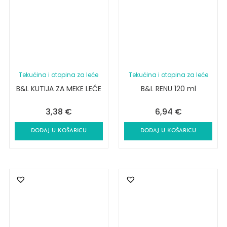
Tekućina i otopina za leće
Tekućina i otopina za leće
B&L KUTIJA ZA MEKE LEĆE
B&L RENU 120 ml
3,38
€
6,94
€
DODAJ U KOŠARICU
DODAJ U KOŠARICU