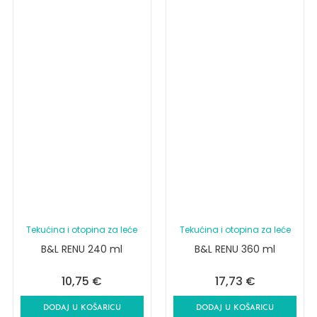
Tekućina i otopina za leće
Tekućina i otopina za leće
B&L RENU 240 ml
B&L RENU 360 ml
10,75
€
17,73
€
DODAJ U KOŠARICU
DODAJ U KOŠARICU