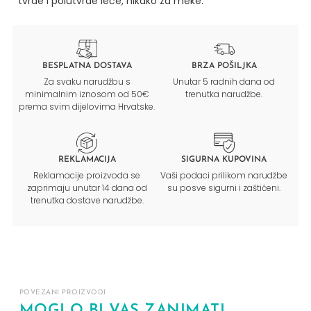
tvrde i polutvrde leće, nikako za meke.
BESPLATNA DOSTAVA
BRZA POŠILJKA
Za svaku narudžbu s
Unutar 5 radnih dana od
minimalnim iznosom od 50€
trenutka narudžbe.
prema svim dijelovima Hrvatske.
REKLAMACIJA
SIGURNA KUPOVINA
Reklamacije proizvoda se
Vaši podaci prilikom narudžbe
zaprimaju unutar 14 dana od
su posve sigurni i zaštićeni.
trenutka dostave narudžbe.
POVEZANI PROIZVODI
MOGLO BI VAS ZANIMATI