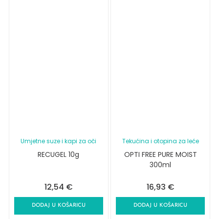
Umjetne suze i kapi za oči
Tekućina i otopina za leće
RECUGEL 10g
OPTI FREE PURE MOIST
300ml
12,54
€
16,93
€
DODAJ U KOŠARICU
DODAJ U KOŠARICU