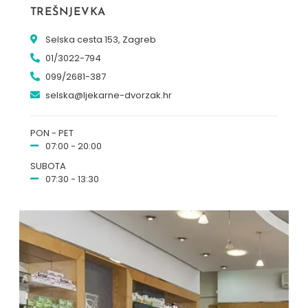
TREŠNJEVKA
Selska cesta 153, Zagreb
01/3022-794
099/2681-387
selska@ljekarne-dvorzak.hr
PON - PET
07:00 - 20:00
SUBOTA
07:30 - 13:30