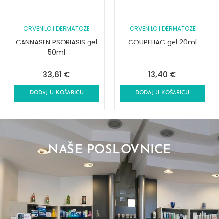
CRVENILO I DERMATOZE
CRVENILO I DERMATOZE
CANNASEN PSORIASIS gel
COUPELIAC gel 20ml
50ml
33,61
€
13,40
€
DODAJ U KOŠARICU
DODAJ U KOŠARICU
NAŠE POSLOVNICE