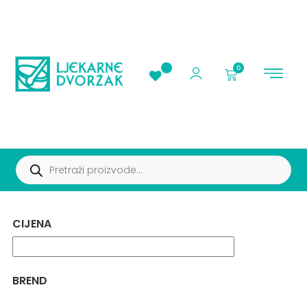
0
AKCIJE I PROMOC
CIJENA
BREND