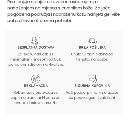
Primjenjuje se ujutro i uvečer ravnomjernim
nanošenjem na mjesta s crvenilom kože. Za jače
pogođena područja i nadraženu kožu nanijeti gel više
puta dnevno ili prema potrebi.
BESPLATNA DOSTAVA
BRZA POŠILJKA
Za svaku narudžbu s
Unutar 5 radnih dana od
minimalnim iznosom od 50€
trenutka narudžbe.
prema svim dijelovima Hrvatske.
REKLAMACIJA
SIGURNA KUPOVINA
Reklamacije proizvoda se
Vaši podaci prilikom narudžbe
zaprimaju unutar 14 dana od
su posve sigurni i zaštićeni.
trenutka dostave narudžbe.