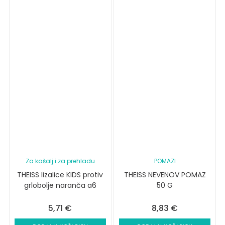
Za kašalj i za prehladu
POMAZI
THEISS lizalice KIDS protiv
THEISS NEVENOV POMAZ
grlobolje naranča a6
50 G
5,71
€
8,83
€