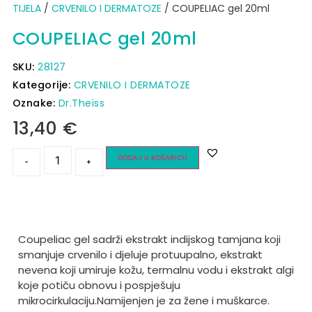
TIJELA
/
CRVENILO I DERMATOZE
/ COUPELIAC gel 20ml
COUPELIAC gel 20ml
SKU:
28127
Kategorije:
CRVENILO I DERMATOZE
Oznake:
Dr.Theiss
13,40
€
DODAJ U KOŠARICU
-
+
Coupeliac gel sadrži ekstrakt indijskog tamjana koji
smanjuje crvenilo i djeluje protuupalno, ekstrakt
nevena koji umiruje kožu, termalnu vodu i ekstrakt algi
koje potiču obnovu i pospješuju
mikrocirkulaciju.
Namijenjen je za žene i muškarce.