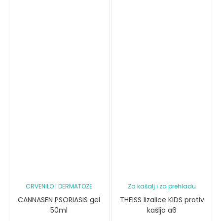
CRVENILO I DERMATOZE
Za kašalj i za prehladu
CANNASEN PSORIASIS gel
THEISS lizalice KIDS protiv
50ml
kašlja a6