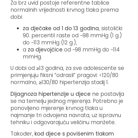
Za brz uvid postoje referentne tablice
normalnih vrijednosti krvnog tlaka prema
dobi:
za dječake od 1 do 13 godina
, sistolički
90. percentil raste od ~98 mmHg (1 g.)
do ~113 mmHg (12 g.),
a
za djevojčice
od ~98 mmHg do ~114
mmHg.
U dobi od ≥13 godina, za sve adolescente se
primjenjuju fiksni “odrasli” pragovi: <120/80
normalno, ≥130/80 hipertenzija stadij 1.
Dijagnoza hipertenzije u djece
ne postavlja
se na temelju jednog mjerenja. Potrebno je
ponovljeno mjerenje krvnog tlaka u
najmanje tri odvojena navrata, uz ispravnu
tehniku i odgovarajuću veličinu manžete.
Također,
kod djece s povišenim tlakom