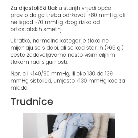
Za dijastolički tlak
u starijih vrijedi opće
pravilo da ga treba održavati <80 mmHg, ali
ne ispod ~70 mmHg zbog rizika od
ortostatskih smetnji.
Ukratko, normalne kategorije tlaka ne
mijenjaju se s dobi, ali se kod starijih (>65 g.)
često zadovoljavamo nešto višim ciljnim
tlakom radi sigurnosti.
Npr. cilj <140/90 mmHg, ili oko 130 do 139
mmHg sistolički, umjesto <130 mmHg kao za
mlađe.
Trudnice