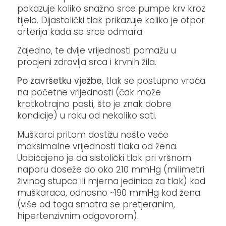
pokazuje koliko snažno srce pumpe krv kroz
tijelo. Dijastolički tlak prikazuje koliko je otpor
arterija kada se srce odmara.
Zajedno, te dvije vrijednosti pomažu u
procjeni zdravlja srca i krvnih žila.
Po završetku vježbe
, tlak se postupno vraća
na početne vrijednosti (čak može
kratkotrajno pasti, što je znak dobre
kondicije) u roku od nekoliko sati.
Muškarci pritom dostižu nešto veće
maksimalne vrijednosti tlaka od žena.
Uobičajeno je da sistolički tlak pri vršnom
naporu doseže do oko 210 mmHg (milimetri
živinog stupca ili mjerna jedinica za tlak) kod
muškaraca, odnosno ~190 mmHg kod žena
(više od toga smatra se pretjeranim,
hipertenzivnim odgovorom).