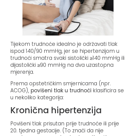
Tijekom trudnoće idealno je održavati tlak
ispod 140/90 mmHg, jer se hipertenzijom u
trudnoći smatra svaki sistolički ≥140 mmHg ili
dijastolički ≥90 mmHg na dva uzastopna
mjerenja.
Prema opstetričkim smjernicama (npr.
ACOG),
povišeni tlak u trudnoći
klasificira se
u nekoliko kategorija:
Kronična hipertenzija
Povišeni tlak prisutan prije trudnoće ili prije
20. tjedna gestacije. (To znači da nije