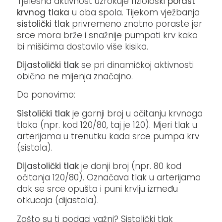
Tjelesna aktivnost uzrokuje fiziološki
porast
krvnog tlaka
u oba spola. Tijekom vježbanja
sistolički tlak
privremeno znatno poraste jer
srce mora brže i snažnije pumpati krv kako
bi mišićima dostavilo više kisika.
Dijastolički tlak
se pri dinamičkoj aktivnosti
obično ne mijenja značajno.
Da ponovimo:
Sistolički tlak
je gornji broj u očitanju krvnoga
tlaka (npr. kod 120/80, taj je 120). Mjeri tlak u
arterijama u trenutku kada srce pumpa krv
(sistola).
Dijastolički tlak
je donji broj (npr. 80 kod
očitanja 120/80). Označava tlak u arterijama
dok se srce opušta i puni krvlju između
otkucaja (dijastola).
Zašto su ti podaci važni? Sistolički tlak