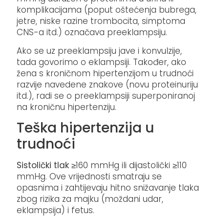
komplikacijama (poput oštećenja bubrega,
jetre, niske razine trombocita, simptoma
CNS-a itd.) označava preeklampsiju.
Ako se uz preeklampsiju jave i konvulzije,
tada govorimo o eklampsiji. Također, ako
žena s kroničnom hipertenzijom u trudnoći
razvije navedene znakove (novu proteinuriju
itd.), radi se o preeklampsiji superponiranoj
na kroničnu hipertenziju.
Teška hipertenzija u
trudnoći
Sistolički tlak
≥160 mmHg ili dijastolički ≥110
mmHg. Ove vrijednosti smatraju se
opasnima i zahtijevaju hitno snižavanje tlaka
zbog rizika za majku (moždani udar,
eklampsija) i fetus.