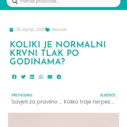
25 srpnja, 2025
Novosti
KOLIKI JE NORMALNI
KRVNI TLAK PO
GODINAMA?
PRETHODNO
SLJEDEĆE
Savjeti za pravilno mjerenje krvnog tlaka kod kuće
Koliko traje herpes na usni?