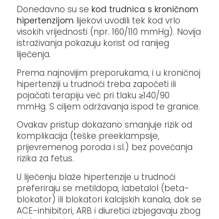
Donedavno su se
kod trudnica s kroničnom
hipertenzijom
lijekovi uvodili tek kod vrlo
visokih vrijednosti (npr. 160/110 mmHg). Novija
istraživanja pokazuju korist od ranijeg
liječenja.
Prema najnovijim preporukama, i u kroničnoj
hipertenziji u trudnoći treba započeti ili
pojačati terapiju već pri tlaku ≥140/90
mmHg. S ciljem održavanja ispod te granice.
Ovakav pristup dokazano smanjuje rizik od
komplikacija (teške preeklampsije,
prijevremenog poroda i sl.) bez povećanja
rizika za fetus.
U liječenju blaže hipertenzije u trudnoći
preferiraju se metildopa, labetalol (beta-
blokator) ili blokatori kalcijskih kanala, dok se
ACE-inhibitori, ARB i diuretici izbjegavaju zbog