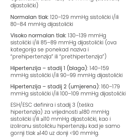
dijastolički)
Normalan tlak
: 120–129 mmHg sistolički i/ili
80–84 mmHg dijastolički
Visoko normalan tlak
: 130–139 mmHg
sistolički i/ili 85–89 mmHg dijastolički (ova
kategorija se ponekad naziva i
“prehipertenzija” ili “prethipertenzija”)
Hipertenzija – stadij 1 (blaga)
: 140–159
mmHg sistolički i/ili 90–99 mmHg dijastolički
Hipertenzija – stadij 2 (umjerena)
: 160–179
mmHg sistolički i/ili 100–109 mmHg dijastolički
ESH/ESC definira i stadij 3 (teška
hipertenzija) za vrijednosti ≥180 mmHg
sistolički i/ili ≥110 mmHg dijastolički, kao i
izoliranu sistoličku hipertenziju kad je samo
gornji tlak ≥140 uz donji <90 mmHg.