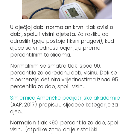
U dječjoj dobi normalan krvni tlak ovisi o
dobi, spolu i visini djeteta
. Za razliku od
odraslih (gdje postoje fiksni pragovi), kod
djece se vrijednosti ocjenjuju prema
percentilnim tablicama.
Normalnim se smatra tlak ispod 90.
percentila za određenu dob, visinu. Dok se
hipertenzija definira vrijednostima iznad 95.
percentila za dob, spol i visinu.
Smjernice Američke pedijatrijske akademije
(AAP, 2017) propisuju sljedeće kategorije za
djecu:
Normalan tlak
: <90. percentila za dob, spol i
visinu (otprilike znači da je sistolički i