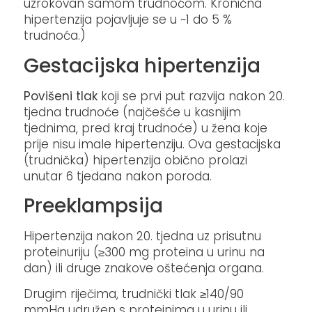
uzrokovan samom trudnoćom. Kronična
hipertenzija pojavljuje se u ~1 do 5 %
trudnoća.)
Gestacijska hipertenzija
Povišeni tlak
koji se prvi put razvija nakon 20.
tjedna trudnoće (najčešće u kasnijim
tjednima, pred kraj trudnoće) u žena koje
prije nisu imale hipertenziju. Ova gestacijska
(trudnička) hipertenzija obično prolazi
unutar 6 tjedana nakon poroda.
Preeklampsija
Hipertenzija nakon 20. tjedna uz prisutnu
proteinuriju (≥300 mg proteina u urinu na
dan) ili druge znakove oštećenja organa.
Drugim riječima, trudnički tlak ≥140/90
mmHg udružen s proteinima u urinu ili