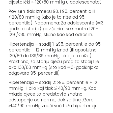
dijastolički <~120/80 mmHg u adolescenata).
Povišen tlak
: između 90. i 95. percentila ili
>120/80 mmHg (ako je to niže od 95.
percentila). Napomena: Za adolescente (≈13
godina i starije) povišenim se smatra 120-
129 /<80 mmHg, slično kao kod odraslih.
Hipertenzija – stadij 1
: ≥95. percentile do 95.
percentila + 12 mmHg iznad (ili apsolutno
130/80 do 139/89 mmHg, ako je to niže).
Praktično, za stariju djecu prag za stadij 1 je
oko 130/80 mmHg (što kod ≈13-godišnjaka
odgovara 95. percentili).
Hipertenzija – stadij 2
: >95. percentile + 12
mmHg ili bilo koji tlak ≥140/90 mmHg. Kod
mlađe djece to predstavlja znatno
odstupanje od norme, dok za tinejdžere
≥140/90 mmHg znači već težu hipertenziju.