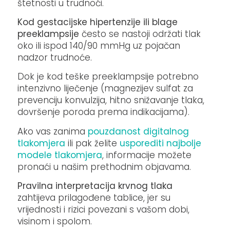
štetnosti u trudnoći.
Kod gestacijske hipertenzije ili blage
preeklampsije
često se nastoji održati tlak
oko ili ispod 140/90 mmHg uz pojačan
nadzor trudnoće.
Dok je kod teške preeklampsije potrebno
intenzivno liječenje (magnezijev sulfat za
prevenciju konvulzija, hitno snižavanje tlaka,
dovršenje poroda prema indikacijama).
Ako vas zanima
pouzdanost digitalnog
tlakomjera
ili pak želite
usporediti najbolje
modele tlakomjera
, informacije možete
pronaći u našim prethodnim objavama.
Pravilna interpretacija krvnog tlaka
zahtijeva prilagođene tablice, jer su
vrijednosti i rizici povezani s vašom dobi,
visinom i spolom.