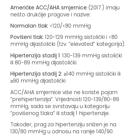
Američke ACC/AHA smjernice
(2017.) imaju
nešto drukčije pragove i nazive:
Normalan tlak
: <120/<80 mmHg
Povišeni tlak
: 120-129 mmHg sistolički i <80
mmHg dijastolički (tzv. “elevated” kategorija).
Hipertenzija stadij 1
: 130-139 mmHg sistolički
ili 80-89 mmHg dijastolički
Hipertenzija stadij 2
: ≥140 mmHg sistolički ili
≥90 mmHg dijastolički
ACC/AHA smjernice više ne koriste pojam
“prehipertenzija”. Vrijednosti 120-139/80-89
mmHg, sada se svrstavaju u kategoriju
“povišenog tlaka” ili stadij 1 hipertenzije.
Također, prag za hipertenziju snižen je na
130/80 mmHg u odnosu na ranije 140/90.