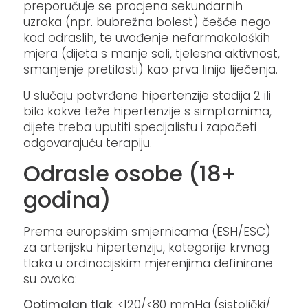
preporučuje se procjena sekundarnih
uzroka (npr. bubrežna bolest) češće nego
kod odraslih, te uvođenje nefarmakoloških
mjera (dijeta s manje soli, tjelesna aktivnost,
smanjenje pretilosti) kao prva linija liječenja.
U slučaju potvrđene hipertenzije stadija 2 ili
bilo kakve teže hipertenzije s simptomima,
dijete treba uputiti specijalistu i započeti
odgovarajuću terapiju.
Odrasle osobe (18+
godina)
Prema europskim smjernicama (ESH/ESC)
za arterijsku hipertenziju, kategorije krvnog
tlaka u ordinacijskim mjerenjima definirane
su ovako:
Optimalan tlak
: <120/<80 mmHg (sistolički/