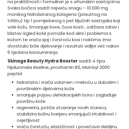
na praktičnosti i formuliran je s vrhunskim sastojcima.
Svaka bočica sadrži najveću snagu – 10.000 mg
morskog hidroliziranog kolagena (prisutnog na
tržištu) tip 1 pomiješanog s pet ključnih sastojaka koji
vole kožu. Smanjuje bore, čuva kosti , održava zdrav i
blistav izgled kože pomaže kod akni i problema s
kožom te vraća sjaj i čvrstoću kosi i noktima. Ima
dvostruko brže djelovanje i rezultati vidljivi već nakon
6 tjedana konzumiranja.
Skinage Beauty Hydra Booster
sadrži 4 tipa
hijaluronske kiseline, provitamin B5, Matrixyl 3000
peptid.
hidratizira i vraća volumen i mekoću u dubokim i
površinskim djelovima kože
smanjuje pojavu dehidracijskih bora i zaglađuje
površinu kože
regenerira, potiče stvaranje novih stanica,
stabilizira kožnu barijeru smanjujući iritabilnost i
osjetljivost
vraća čvrstoću, elastičnost i povećava debljinu