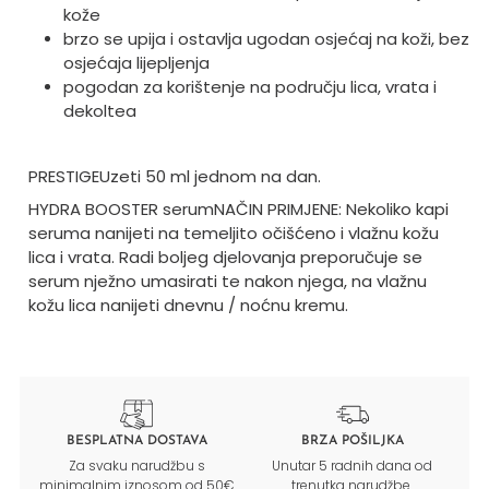
kože
brzo se upija i ostavlja ugodan osjećaj na koži, bez
osjećaja lijepljenja
pogodan za korištenje na području lica, vrata i
dekoltea
PRESTIGE
Uzeti 50 ml jednom na dan.
HYDRA BOOSTER serum
NAČIN PRIMJENE: Nekoliko kapi
seruma nanijeti na temeljito očišćeno i vlažnu kožu
lica i vrata. Radi boljeg djelovanja preporučuje se
serum nježno umasirati te nakon njega, na vlažnu
kožu lica nanijeti dnevnu / noćnu kremu.
BESPLATNA DOSTAVA
BRZA POŠILJKA
Za svaku narudžbu s
Unutar 5 radnih dana od
minimalnim iznosom od 50€
trenutka narudžbe.