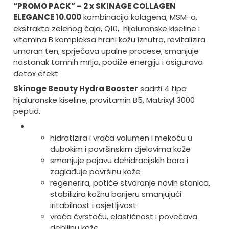
“PROMO PACK” – 2 x SKINAGE COLLAGEN
ELEGANCE 10.000
kombinacija kolagena, MSM-a,
ekstrakta zelenog čaja, Q10, hijaluronske kiseline i
vitamina B kompleksa hrani kožu iznutra, revitalizira
umoran ten, sprječava upalne procese, smanjuje
nastanak tamnih mrlja, podiže energiju i osigurava
detox efekt.
Skinage Beauty Hydra Booster
sadrži 4 tipa
hijaluronske kiseline, provitamin B5, Matrixyl 3000
peptid.
hidratizira i vraća volumen i mekoću u
dubokim i površinskim djelovima kože
smanjuje pojavu dehidracijskih bora i
zaglađuje površinu kože
regenerira, potiče stvaranje novih stanica,
stabilizira kožnu barijeru smanjujući
iritabilnost i osjetljivost
vraća čvrstoću, elastičnost i povećava
debljinu kože