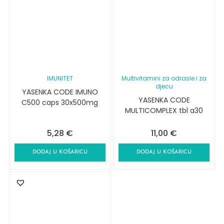
IMUNITET
Multivitamini za odrasle i za
djecu
YASENKA CODE IMUNO
YASENKA CODE
C500 caps 30x500mg
MULTICOMPLEX tbl a30
5,28
€
11,00
€
DODAJ U KOŠARICU
DODAJ U KOŠARICU