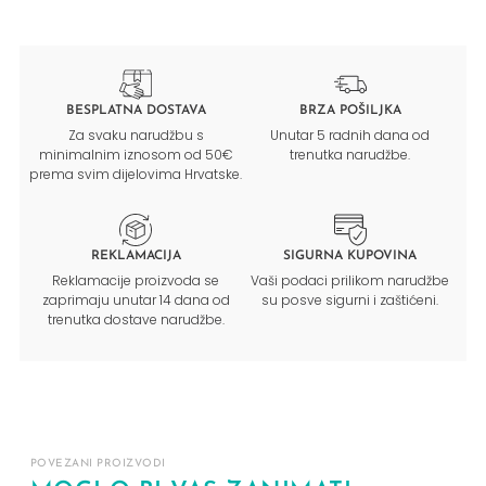
BESPLATNA DOSTAVA
BRZA POŠILJKA
Za svaku narudžbu s
Unutar 5 radnih dana od
minimalnim iznosom od 50€
trenutka narudžbe.
prema svim dijelovima Hrvatske.
REKLAMACIJA
SIGURNA KUPOVINA
Reklamacije proizvoda se
Vaši podaci prilikom narudžbe
zaprimaju unutar 14 dana od
su posve sigurni i zaštićeni.
trenutka dostave narudžbe.
POVEZANI PROIZVODI