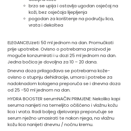
brzo se upija i ostavlja ugodan osjećaj na
koži, bez osjećaja lijepljenja
pogodan za korištenje na području lica,
vrata i dekoltea
ELEGANCE
Uzeti 50 ml jednom na dan. Promućkati
prije upotrebe. Ovisno o potrebama proizvod je
moguće konzumirati i u dozi 25 ml jednom na dan.
Jedna bočica je dovoljna za 10 – 20 dana.
Dnevna doza prilagođava se potrebama kože-
ovisno o stupnju dehidracije, umora i potrebe za
nadoknadom kolagena preporuča se i dnevna doza
od 25 -50 ml jednom na dan.
HYDRA BOOSTER serum
NAČIN PRIMJENE: Nekoliko kapi
seruma nanijeti na temeljito očišćeno i vlažnu kožu
lica i vrata. Radi boljeg djelovanja preporučuje se
serum nježno umasirati te nakon njega, na vlažnu
kožu lica nanijeti dnevnu / noćnu kremu.