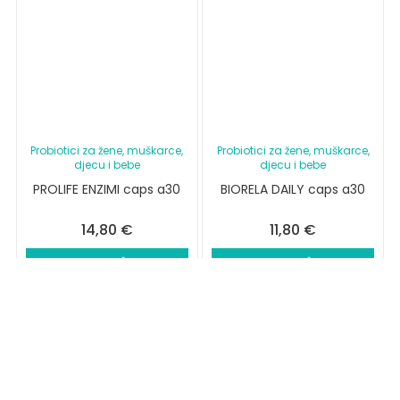
Probiotici za žene, muškarce,
Probiotici za žene, muškarce,
djecu i bebe
djecu i bebe
PROLIFE ENZIMI caps a30
BIORELA DAILY caps a30
14,80
€
11,80
€
DODAJ U KOŠARICU
DODAJ U KOŠARICU