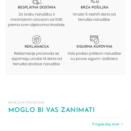
BESPLATNA DOSTAVA
BRZA POŠILJKA
Za svaku narudžbu s
Unutar 5 radnih dana od
minimalnim iznosom od 50€
trenutka narudžbe.
prema svim dijelovima Hrvatske.
REKLAMACIJA
SIGURNA KUPOVINA
Reklamacije proizvoda se
Vaši podaci prilikom narudžbe
zaprimaju unutar 14 dana od
su posve sigurni i zaštićeni.
trenutka dostave narudžbe.
POVEZANI PROIZVODI
MOGLO BI VAS ZANIMATI
Pogledaj sve