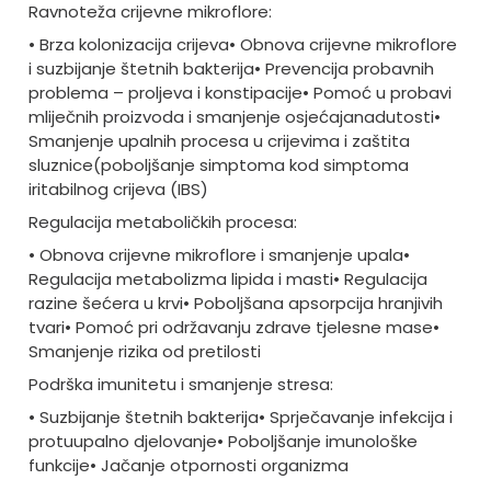
Ravnoteža crijevne mikroflore:
• Brza kolonizacija crijeva
• Obnova crijevne mikroflore
i suzbijanje štetnih bakterija
• Prevencija probavnih
problema – proljeva i konstipacije
• Pomoć u probavi
mliječnih proizvoda i smanjenje osjećaja
nadutosti
•
Smanjenje upalnih procesa u crijevima i zaštita
sluznice
(poboljšanje simptoma kod simptoma
iritabilnog crijeva (IBS)
Regulacija metaboličkih procesa:
• Obnova crijevne mikroflore i smanjenje upala
•
Regulacija metabolizma lipida i masti
• Regulacija
razine šećera u krvi
• Poboljšana apsorpcija hranjivih
tvari
• Pomoć pri održavanju zdrave tjelesne mase
•
Smanjenje rizika od pretilosti
Podrška imunitetu i smanjenje stresa:
• Suzbijanje štetnih bakterija
• Sprječavanje infekcija i
protuupalno djelovanje
• Poboljšanje imunološke
funkcije
• Jačanje otpornosti organizma