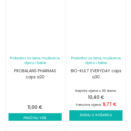
Probiotici za žene, muškarce,
Probiotici za žene, muškarce,
djecu i bebe
djecu i bebe
PROBALANS PHARMAS
BIO-KULT EVERYDAY caps
caps a20
a30
Najniža cijena u 30 dana:
10,40
€
9,77
€
Trenutna cijena:
11,00
€
DODAJ U KOŠARICU
PROČITAJ VIŠE