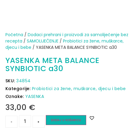
Početna
/
Dodaci prehrani i proizvodi za samoliječenje bez
recepta
/
SAMOLIJEČENJE
/
Probiotici za žene, muškarce,
djecu i bebe
/ YASENKA META BALANCE SYNBIOTIC a30
YASENKA META BALANCE
SYNBIOTIC a30
SKU:
34854
Kategorije:
Probiotici za žene, muškarce, djecu i bebe
Oznake:
YASENKA
33,00
€
DODAJ U KOŠARICU
-
+