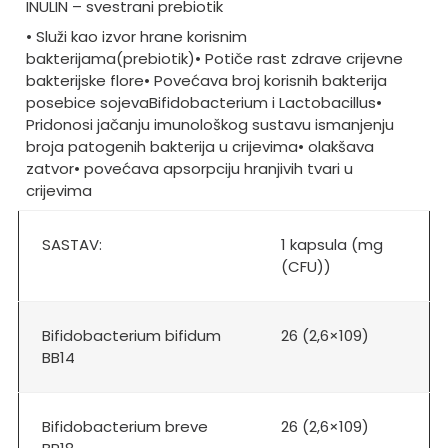
INULIN – svestrani prebiotik
• Služi kao izvor hrane korisnim
bakterijama
(prebiotik)
• Potiče rast zdrave crijevne
bakterijske flore
• Povećava broj korisnih bakterija
posebice sojeva
Bifidobacterium i Lactobacillus
•
Pridonosi jačanju imunološkog sustavu i
smanjenju
broja patogenih bakterija u crijevima
• olakšava
zatvor
• povećava apsorpciju hranjivih tvari u
crijevima
SASTAV:
1 kapsula (mg
(CFU))
Bifidobacterium bifidum
26 (2,6×109)
BB14
Bifidobacterium breve
26 (2,6×109)