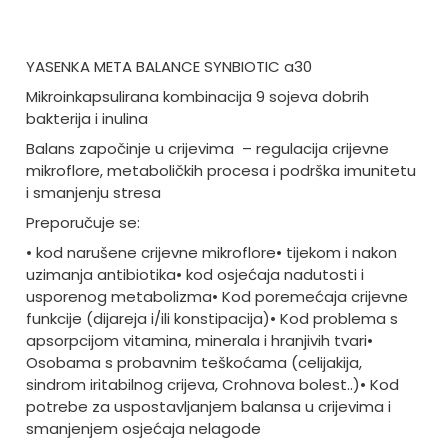
YASENKA META BALANCE SYNBIOTIC a30
Mikroinkapsulirana kombinacija 9 sojeva dobrih
bakterija i inulina
Balans započinje u crijevima – regulacija crijevne
mikroflore, metaboličkih procesa i podrška imunitetu
i smanjenju stresa
Preporučuje se:
• kod narušene crijevne mikroflore
• tijekom i nakon
uzimanja antibiotika
• kod osjećaja nadutosti i
usporenog metabolizma
• Kod poremećaja crijevne
funkcije (dijareja i/ili konstipacija)
• Kod problema s
apsorpcijom vitamina, minerala i hranjivih tvari
•
Osobama s probavnim teškoćama (celijakija,
sindrom iritabilnog crijeva, Crohnova bolest..)
• Kod
potrebe za uspostavljanjem balansa u crijevima i
smanjenjem osjećaja nelagode