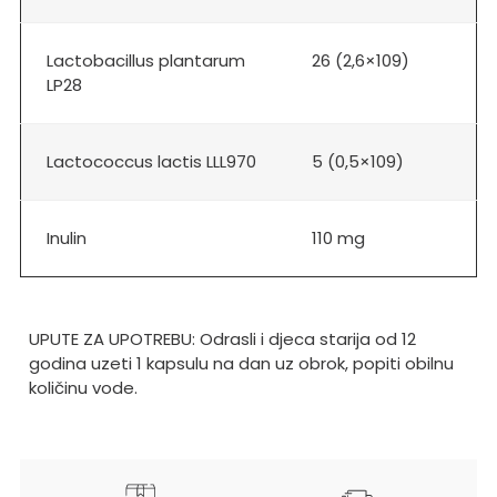
Lactobacillus plantarum
26 (2,6×109)
LP28
Lactococcus lactis LLL970
5 (0,5×109)
Inulin
110 mg
UPUTE ZA UPOTREBU: Odrasli i djeca starija od 12
godina uzeti 1 kapsulu na dan uz obrok, popiti obilnu
količinu vode.