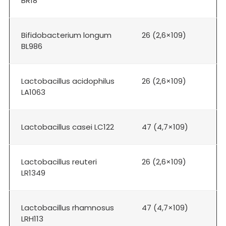
BR18
Bifidobacterium longum
26 (2,6×109)
BL986
Lactobacillus acidophilus
26 (2,6×109)
LA1063
Lactobacillus casei LC122
47 (4,7×109)
Lactobacillus reuteri
26 (2,6×109)
LR1349
Lactobacillus rhamnosus
47 (4,7×109)
LRH113