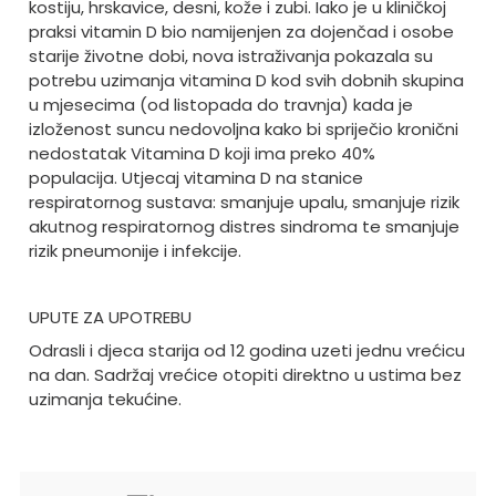
kostiju, hrskavice, desni, kože i zubi. Iako je u kliničkoj
praksi vitamin D bio namijenjen za dojenčad i osobe
starije životne dobi, nova istraživanja pokazala su
potrebu uzimanja vitamina D kod svih dobnih skupina
u mjesecima (od listopada do travnja) kada je
izloženost suncu nedovoljna kako bi spriječio kronični
nedostatak Vitamina D koji ima preko 40%
populacija. Utjecaj vitamina D na stanice
respiratornog sustava: smanjuje upalu, smanjuje rizik
akutnog respiratornog distres sindroma te smanjuje
rizik pneumonije i infekcije.
UPUTE ZA UPOTREBU
Odrasli i djeca starija od 12 godina uzeti jednu vrećicu
na dan. Sadržaj vrećice otopiti direktno u ustima bez
uzimanja tekućine.