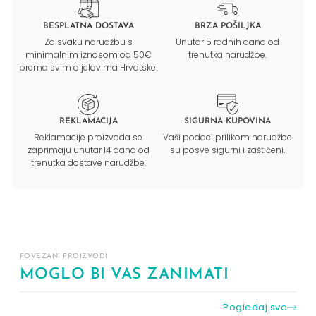
BESPLATNA DOSTAVA
BRZA POŠILJKA
Za svaku narudžbu s
Unutar 5 radnih dana od
minimalnim iznosom od 50€
trenutka narudžbe.
prema svim dijelovima Hrvatske.
REKLAMACIJA
SIGURNA KUPOVINA
Reklamacije proizvoda se
Vaši podaci prilikom narudžbe
zaprimaju unutar 14 dana od
su posve sigurni i zaštićeni.
trenutka dostave narudžbe.
POVEZANI PROIZVODI
MOGLO BI VAS ZANIMATI
Pogledaj sve