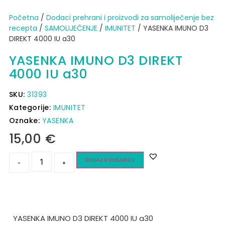
Početna
/
Dodaci prehrani i proizvodi za samoliječenje bez
recepta
/
SAMOLIJEČENJE
/
IMUNITET
/ YASENKA IMUNO D3
DIREKT 4000 IU a30
YASENKA IMUNO D3 DIREKT
4000 IU a30
SKU:
31393
Kategorije:
IMUNITET
Oznake:
YASENKA
15,00
€
DODAJ U KOŠARICU
-
+
YASENKA IMUNO D3 DIREKT 4000 IU a30