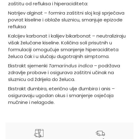
zaštitu od refluksa i hiperaciditeta:
Natrijev alginat – formira zaštitni sloj koji sprječava
povrat kiseline i oblaže sluznicu, smanjuje epizode
refluksa
Kalcijev karbonat i kalijev bikarbonat – neutraliziraju
višak želučane kiseline. Količina soli prisutnih u
formulaciji omogućuje smanjenje hiperaciditeta
želuca čak i u slučaju dugotrajnih simptoma.
Ekstrakt sjemenki
Tamarindus indica
– podržava
zdravlje probave i osigurava zaštitni učinak na
sluznicu od ždrijela do želuca.
Ekstrakt đumbira, eterično ulje đumbira i anis –
osiguravaju ugodan okus i smanjenje osjećaja
mučnine i nelagode.