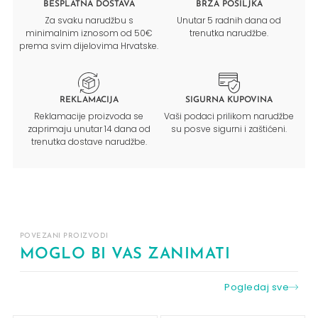
BESPLATNA DOSTAVA
BRZA POŠILJKA
Za svaku narudžbu s
Unutar 5 radnih dana od
minimalnim iznosom od 50€
trenutka narudžbe.
prema svim dijelovima Hrvatske.
REKLAMACIJA
SIGURNA KUPOVINA
Reklamacije proizvoda se
Vaši podaci prilikom narudžbe
zaprimaju unutar 14 dana od
su posve sigurni i zaštićeni.
trenutka dostave narudžbe.
POVEZANI PROIZVODI
MOGLO BI VAS ZANIMATI
Pogledaj sve