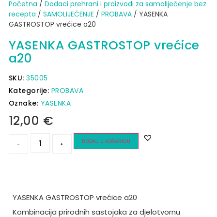
Početna
/
Dodaci prehrani i proizvodi za samoliječenje bez
recepta
/
SAMOLIJEČENJE
/
PROBAVA
/ YASENKA
GASTROSTOP vrećice a20
YASENKA GASTROSTOP vrećice
a20
SKU:
35005
Kategorije:
PROBAVA
Oznake:
YASENKA
12,00
€
DODAJ U KOŠARICU
-
+
YASENKA GASTROSTOP vrećice a20
Kombinacija prirodnih sastojaka za djelotvornu