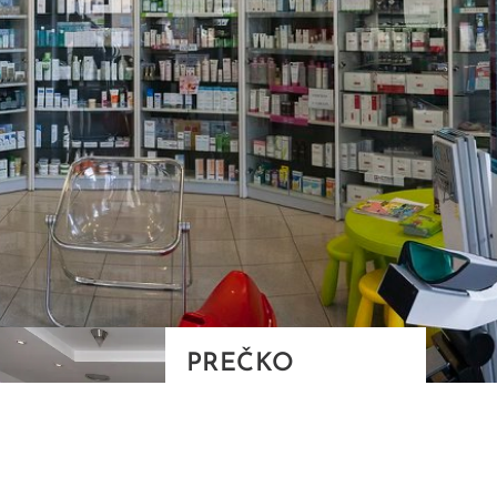
PREČKO
Slavenskog 6, Zagreb
01/3885-672
099/2681-389