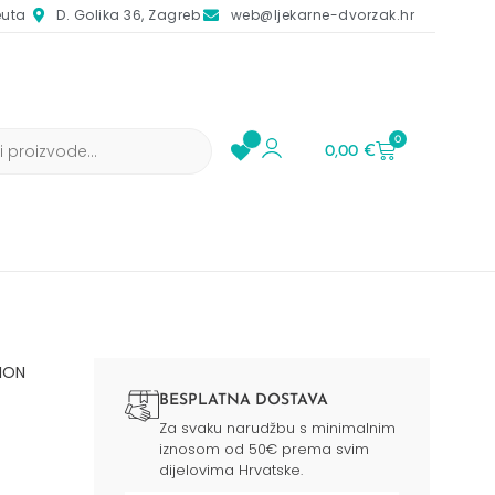
euta
D. Golika 36, Zagreb
web@ljekarne-dvorzak.hr
0
0,00
€
ION
BESPLATNA DOSTAVA
Za svaku narudžbu s minimalnim
iznosom od 50€ prema svim
dijelovima Hrvatske.