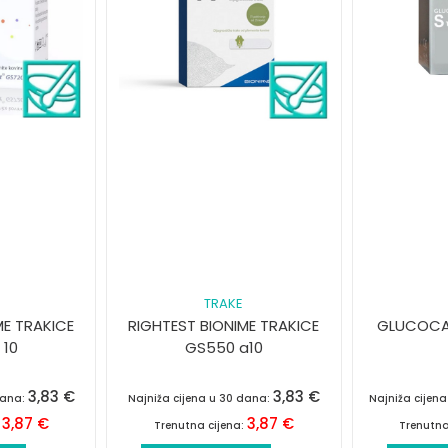
TRAKE
ME TRAKICE
RIGHTEST BIONIME TRAKICE
GLUCOCAR
 10
GS550 a10
3,83
€
3,83
€
dana:
Najniža cijena u 30 dana:
Najniža cijen
3,87
€
3,87
€
:
Trenutna cijena:
Trenutna