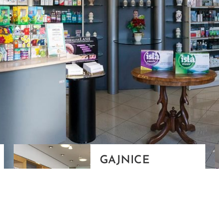
GAJNICE
Gandhijeva 3, Zagreb
01/3461-431
098/452-128