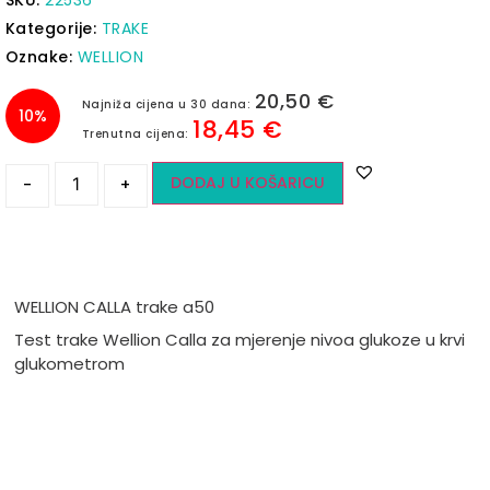
SKU:
22536
Kategorije:
TRAKE
Oznake:
WELLION
20,50
€
Najniža cijena u 30 dana:
10%
18,45
€
Trenutna cijena:
DODAJ U KOŠARICU
-
+
WELLION CALLA trake a50
Test trake Wellion Calla za mjerenje nivoa glukoze u krvi
glukometrom