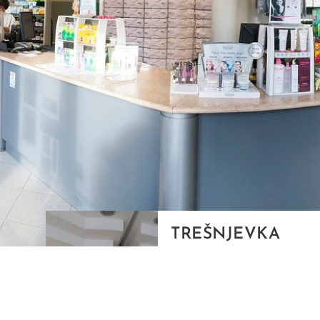
TREŠNJEVKA
Selska cesta 153, Zagreb
01/3022-794
099/2681-387