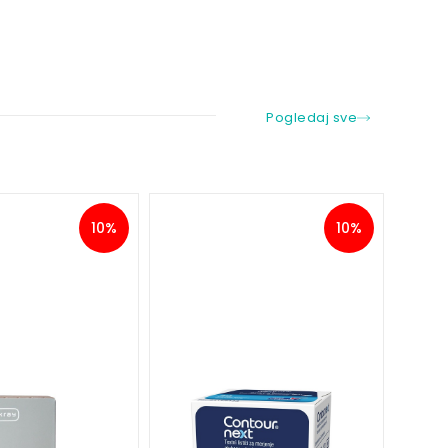
Pogledaj sve
10%
10%