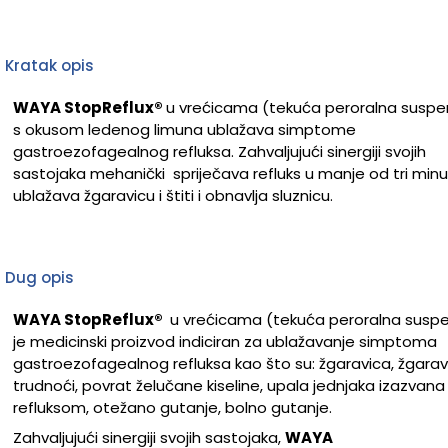
Kratak opis
WAYA StopReflux
®
u vrećicama (tekuća peroralna suspen
s okusom ledenog limuna ublažava simptome
gastroezofagealnog refluksa. Zahvaljujući sinergiji svojih
sastojaka mehanički
spriječava refluks u manje od tri minu
ublažava žgaravicu i štiti i obnavlja sluznicu.
Dug opis
WAYA StopReflux
®
u vrećicama (tekuća
peroralna suspe
je medicinski proizvod indiciran za ublažavanje simptoma
gastroezofagealnog refluksa kao što su: žgaravica, žgarav
trudnoći, povrat želučane kiseline, upala jednjaka izazvana
refluksom, otežano gutanje, bolno gutanje.
Zahvaljujući sinergiji svojih sastojaka,
WAYA