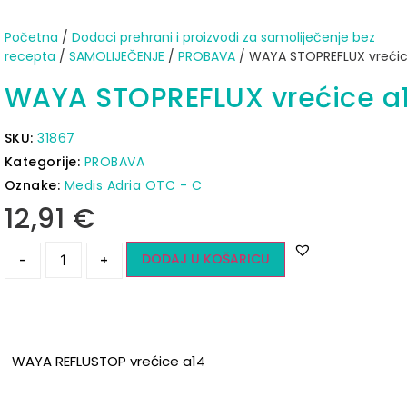
Početna
/
Dodaci prehrani i proizvodi za samoliječenje bez
recepta
/
SAMOLIJEČENJE
/
PROBAVA
/ WAYA STOPREFLUX vrećic
WAYA STOPREFLUX vrećice a
SKU:
31867
Kategorije:
PROBAVA
Oznake:
Medis Adria OTC - C
12,91
€
DODAJ U KOŠARICU
-
+
WAYA REFLUSTOP vrećice a14