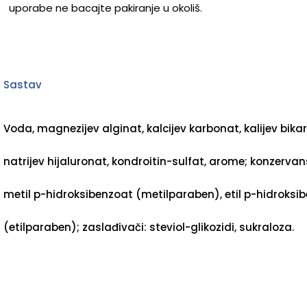
uporabe ne bacajte pakiranje u okoliš.
Sastav
Voda, magnezijev alginat, kalcijev karbonat, kalijev bika
natrijev hijaluronat, kondroitin-sulfat, arome; konzervans
metil p-hidroksibenzoat (metilparaben), etil p-hidroksi
(etilparaben); zaslađivači: steviol-glikozidi, sukraloza.