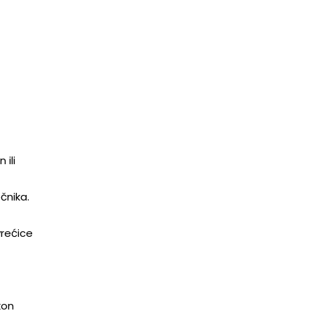
 ili
čnika.
vrećice
kon