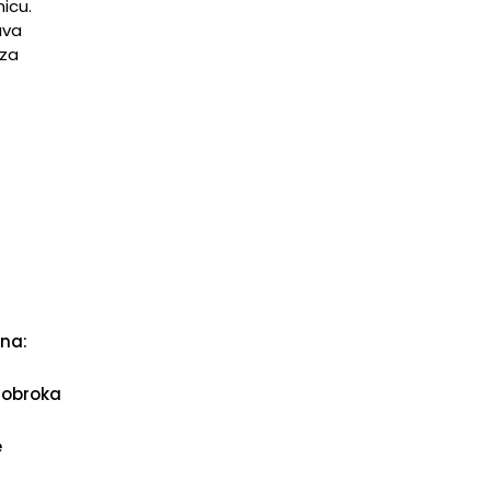
nicu.
ava
 za
ina:
h obroka
e