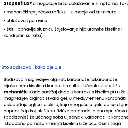
StopReflux
®
omogućuje brzo ublažavanje simptoma, tako
• mehanički spriječava refluks – u manje od tri minute
• ublažava žgaravicu
• štiti i obnavlja sluznicu (djelovanje hijaluronske kiseline i
kondroitin sulfata)
Što sadržava i kako djeluje
Sadržava magnezijev alginat, karbonate, bikarbonate,
hijaluronsku kiselinu i kondroitin sulfat. Učinak se postiže
mehanički
. Kada sadržaj dođe u kontakt s kiselim pH u žel
magnezijev alginat stvara gel. U međuvremenu karbonati
oslobađaju ugljični dioksid, koji omogućuje gelu da se digne
napravi čep koji služi kao fizička pregrada, a ona sprječava 
(podizanje) želučanog soka u jednjak. Karbonat i bikarbon
istodobno pomažu smanjiti kiselinu u želucu. Osim toga