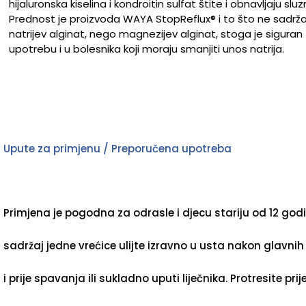
hijaluronska kiselina i kondroitin sulfat štite i obnavljaju sluz
Prednost je proizvoda WAYA StopReflux® i to što ne sadrž
natrijev alginat, nego magnezijev alginat, stoga je siguran
upotrebu i u bolesnika koji moraju smanjiti unos natrija.
Upute za primjenu / Preporučena upotreba
Primjena je pogodna za odrasle i djecu stariju od 12 god
sadržaj jedne vrećice ulijte izravno u usta nakon glavni
i prije spavanja ili sukladno uputi liječnika. Protresite prij