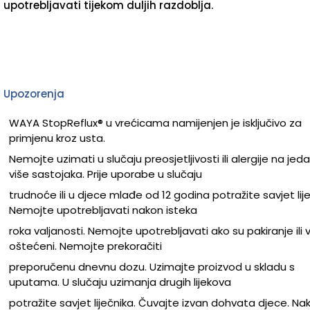
upotrebljavati tijekom duljih razdoblja.
Upozorenja
WAYA StopReflux® u vrećicama namijenjen je isključivo za
primjenu kroz usta.
Nemojte uzimati u slučaju preosjetljivosti ili alergije na jedan
više sastojaka. Prije uporabe u slučaju
trudnoće ili u djece mlađe od 12 godina potražite savjet lije
Nemojte upotrebljavati nakon isteka
roka valjanosti. Nemojte upotrebljavati ako su pakiranje ili 
oštećeni. Nemojte prekoračiti
preporučenu dnevnu dozu. Uzimajte proizvod u skladu s
uputama. U slučaju uzimanja drugih lijekova
potražite savjet liječnika. Čuvajte izvan dohvata djece. Na