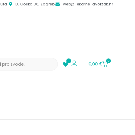
euta
D. Golika 36, Zagreb
web@ljekarne-dvorzak.hr
0
0,00
€