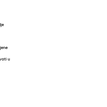
je
jene
vati u