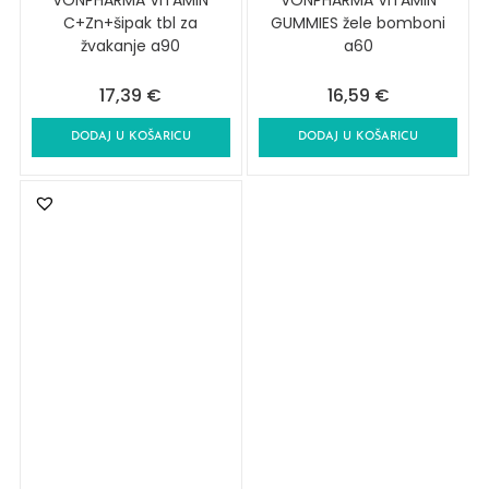
VONPHARMA VITAMIN
VONPHARMA VITAMIN
C+Zn+šipak tbl za
GUMMIES žele bomboni
žvakanje a90
a60
17,39
€
16,59
€
DODAJ U KOŠARICU
DODAJ U KOŠARICU