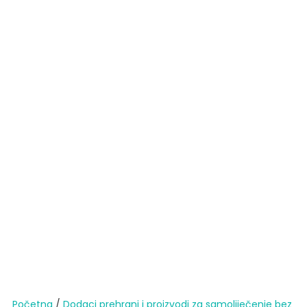
Početna
/
Dodaci prehrani i proizvodi za samoliječenje bez