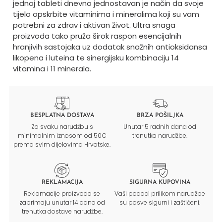
jednoj tableti dnevno jednostavan je način da svoje
tijelo opskrbite vitaminima i mineralima koji su vam
potrebni za zdrav i aktivan život. Ultra snaga
proizvoda tako pruža širok raspon esencijalnih
hranjivih sastojaka uz dodatak snažnih antioksidansa
likopena i luteina te sinergijsku kombinaciju 14
vitamina i 11 minerala.
BESPLATNA DOSTAVA
BRZA POŠILJKA
Za svaku narudžbu s
Unutar 5 radnih dana od
minimalnim iznosom od 50€
trenutka narudžbe.
prema svim dijelovima Hrvatske.
REKLAMACIJA
SIGURNA KUPOVINA
Reklamacije proizvoda se
Vaši podaci prilikom narudžbe
zaprimaju unutar 14 dana od
su posve sigurni i zaštićeni.
trenutka dostave narudžbe.